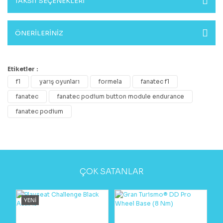
TAKSİT SEÇENEKLERİ
ÖNERİLERİNİZ
Etiketler :
f1
yarış oyunları
formela
fanatec f1
fanatec
fanatec podium button module endurance
fanatec podium
ÇOK SATANLAR
YENİ