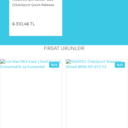
(ClubSport Quick Release
Adapter Black)
6.310,46 TL
FIRSAT ÜRÜNLERİ
%15
%31