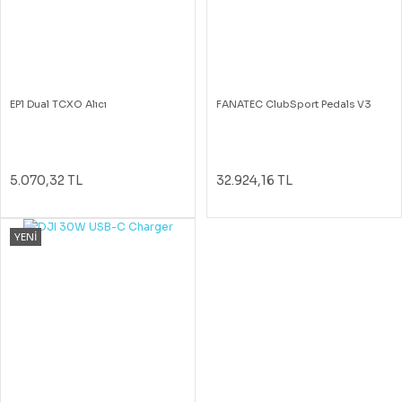
EP1 Dual TCXO Alıcı
FANATEC ClubSport Pedals V3
5.070,32 TL
32.924,16 TL
YENİ