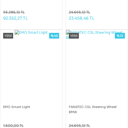
93.285,12 TL
24.693,12 TL
92.352,27 TL
23.458,46 TL
YENİ
%45
YENİ
%13
EMO Smart Light
FANATEC CSL Steering Wheel
BMW
1.500,00 TL
24.693,12 TL