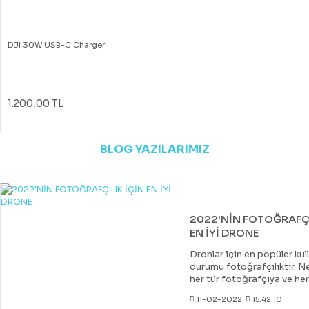
DJI 30W USB-C Charger
1.200,00 TL
BLOG YAZILARIMIZ
2022'NİN FOTOĞRAFÇI
EN İYİ DRONE
Dronlar için en popüler kul
durumu fotoğrafçılıktır. Ne
her tür fotoğrafçıya ve he
uygun bir drone var. Çoğu 
11-02-2022
15:42:10
drone, DJI tarafından yapıl