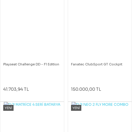
Playseat Challenge DD - F1 Edition
Fanatec ClubSport GT Cockpit
41.703,94 TL
150.000,00 TL
YENİ
YENİ