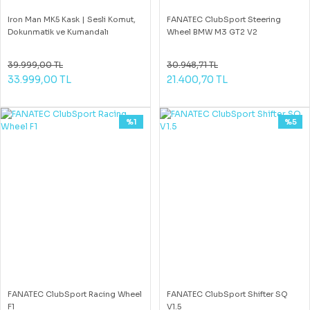
Iron Man MK5 Kask | Sesli Komut,
FANATEC ClubSport Steering
Dokunmatik ve Kumandalı
Wheel BMW M3 GT2 V2
39.999,00 TL
30.948,71 TL
33.999,00 TL
21.400,70 TL
%1
%5
FANATEC ClubSport Racing Wheel
FANATEC ClubSport Shifter SQ
F1
V1.5