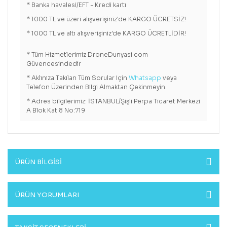
* Banka havalesi/EFT - Kredi kartı
* 1000 TL ve üzeri alışverişiniz'de KARGO ÜCRETSİZ!
* 1000 TL ve altı alışverişiniz'de KARGO ÜCRETLİDİR!
* Tüm Hizmetlerimiz DroneDunyasi.com
Güvencesindedir
* Aklınıza Takılan Tüm Sorular için
Whatsapp
veya
Telefon Üzerinden Bilgi Almaktan Çekinmeyin.
* Adres bilgilerimiz: İSTANBUL/Şişli Perpa Ticaret Merkezi
A Blok Kat:8 No:719
ÜRÜN BİLGİSİ
ÜRÜN YORUMLARI