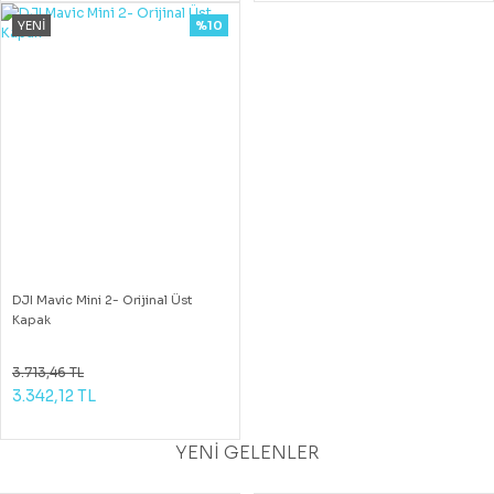
YENİ
%10
DJI Mavic Mini 2- Orijinal Üst
Kapak
3.713,46 TL
3.342,12 TL
YENİ GELENLER