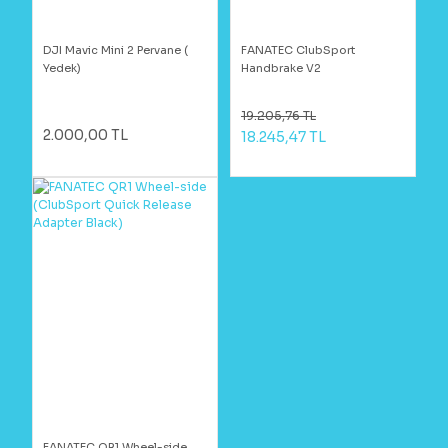
DJI Mavic Mini 2 Pervane (
FANATEC ClubSport
Yedek)
Handbrake V2
19.205,76 TL
2.000,00 TL
18.245,47 TL
FANATEC QR1 Wheel-side