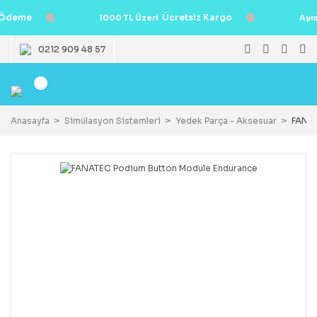
Ödeme
Ücretsiz Kargo
1000 TL Üzeri
Ayn
0212 909 48 57
Anasayfa
Simülasyon Sistemleri
Yedek Parça - Aksesuar
FANAT