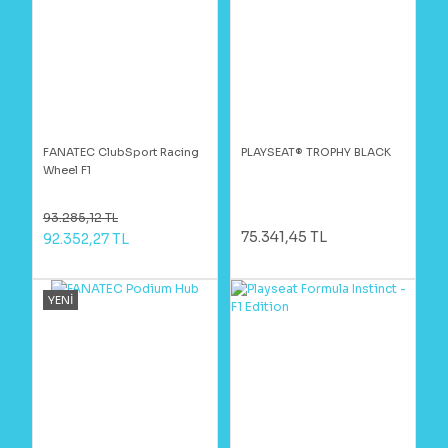
FANATEC ClubSport Racing
PLAYSEAT® TROPHY BLACK
Wheel F1
93.285,12 TL
75.341,45 TL
92.352,27 TL
YENİ