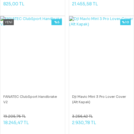
825,00 TL
21.455,58 TL
YENİ
%5
%10
FANATEC ClubSport Handbrake
Dji Mavic Mini 3 Pro Lover Cover
V2
(Alt Kapak)
19.205,76 TL
3.256,42 TL
18.245,47 TL
2.930,78 TL