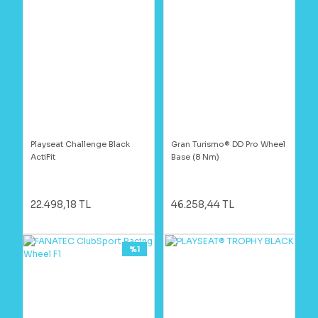
Playseat Challenge Black
Gran Turismo® DD Pro Wheel
ActiFit
Base (8 Nm)
22.498,18 TL
46.258,44 TL
%1