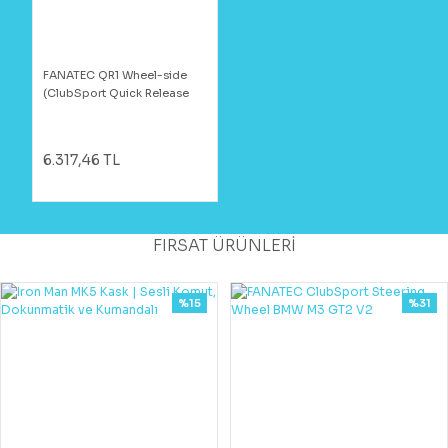
FANATEC QR1 Wheel-side
(ClubSport Quick Release
Adapter Black)
6.317,46 TL
FIRSAT ÜRÜNLERİ
%15
%31