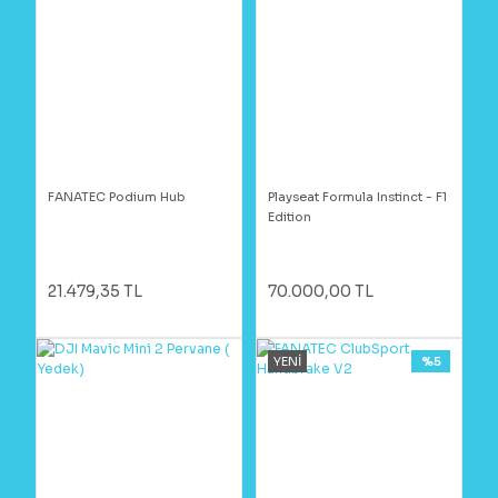
FANATEC Podium Hub
Playseat Formula Instinct - F1
Edition
21.479,35 TL
70.000,00 TL
YENİ
%5