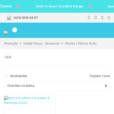
Ödeme
Ücretsiz Kargo
1000 TL Üzeri
Ayn
0212 909 48 57
Motor / Motor Kolu
Anasayfa
Yedek Parça - Aksesuar
DJI
Stoktakiler
Toplam 1 ürün