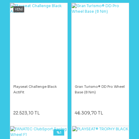
YENİ
Playseat Challenge Black
Gran Turismo® DD Pro Wheel
ActiFit
Base (8 Nm)
22.523,10 TL
46.309,70 TL
%1