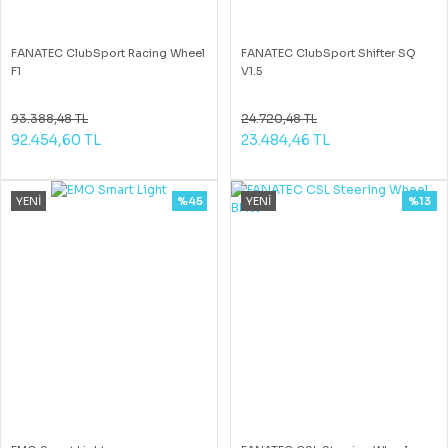
FANATEC ClubSport Racing Wheel
FANATEC ClubSport Shifter SQ
F1
V1.5
93.388,48 TL
24.720,48 TL
92.454,60 TL
23.484,46 TL
YENİ
%45
YENİ
%13