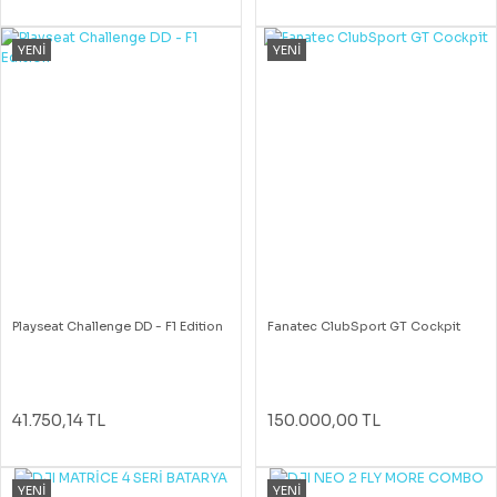
YENİ
YENİ
Playseat Challenge DD - F1 Edition
Fanatec ClubSport GT Cockpit
41.750,14 TL
150.000,00 TL
YENİ
YENİ