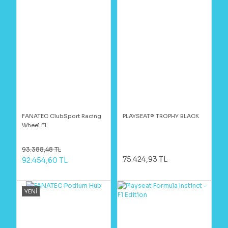
FANATEC ClubSport Racing
PLAYSEAT® TROPHY BLACK
Wheel F1
93.388,48 TL
75.424,93 TL
92.454,60 TL
YENİ