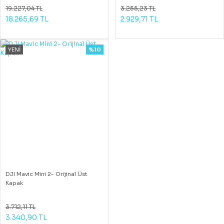
19.227,04 TL
3.255,23 TL
18.265,69 TL
2.929,71 TL
YENİ
%10
DJI Mavic Mini 2- Orijinal Üst
Kapak
3.712,11 TL
3.340,90 TL