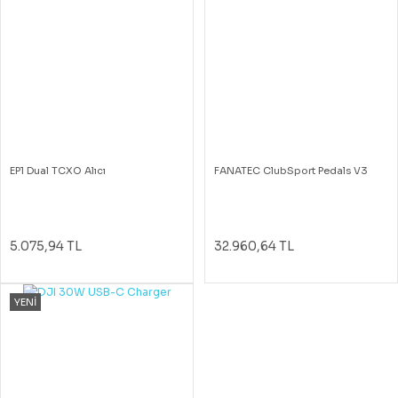
EP1 Dual TCXO Alıcı
FANATEC ClubSport Pedals V3
5.075,94 TL
32.960,64 TL
YENİ