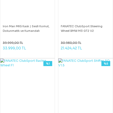
Iron Man MK5 Kask | Sesli Komut,
FANATEC ClubSport Steering
Dokunmatik ve Kumandalı
Wheel BMW M3 GT2 V2
39.999,00 TL
30.983,00 TL
33.999,00 TL
21.424,42 TL
%1
%5