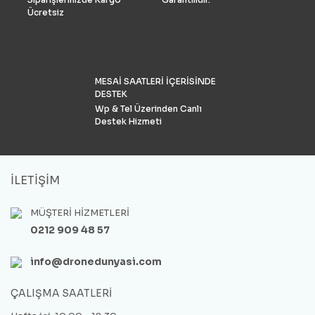
Türkiye’de %90 pazar payı
Ücretsiz
sahiptir.
MESAİ SAATLERİ İÇERİSİNDE
DESTEK
Wp & Tel Üzerinden Canlı
Destek Hizmeti
İLETİŞİM
MÜŞTERİ HİZMETLERİ
0212 909 48 57
info@dronedunyasi.com
ÇALIŞMA SAATLERİ