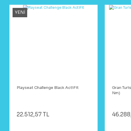
YENİ
Playseat Challenge Black ActiFit
Gran Turi
Nm)
22.512,57 TL
46.288