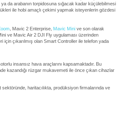
na ya da arabanın torpidosuna sığacak kadar küçülebilmesi 
leri ile hobi amaçlı çekimi yapmak isteyenlerin gözdesi 
/Zoom
, Mavic 2 Enterprise, 
Mavic Mini
 ve son olarak 
ni ve Mavic Air 2 DJI Fly uygulaması üzerinden 
i için çıkarılmış olan Smart Controller ile telefon yada 
motorlu insansız hava araçlarını kapsamaktadır. Bu 
sinde kazandığı rüzgar mukavemeti ile önce çıkan cihazlar 
sektöründe, haritacılıkta, prodüksiyon firmalarında ve 