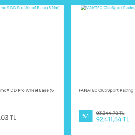
smo® DD Pro Wheel Base (8
FANATEC ClubSport Racing 
93.344,79 TL
%1
,03 TL
92.411,34 TL