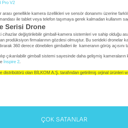
 Pro V2
r arası genellikle kamera özellikleri ve sensör donanımı üzerine farklı
mandası ile tablet veya telefon taşımaya gerek kalmadan kullanım sağl
e Serisi Drone
i cihazlar değiştirilebilir gimball-kamera sistemleri ve sahip olduğu as
n prodüksiyon firmalarının gözdesi olmuştur. Bu serideki dronelar kalk
dırarak 360 derece dönebilen gimballeri ile  kameranın görüş açısını 
ılıp çıkarılabilir gimball sistemi sayesinde daha gelişmiş kameraların 
e 
İnspire 2
.
 distribütörü olan BİLKOM A.Ş. tarafından getirilmiş orjinal ürünleri we
ÇOK SATANLAR