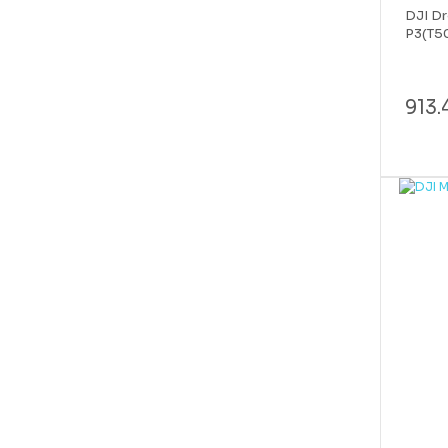
DJI Dr
P3(T50
913.