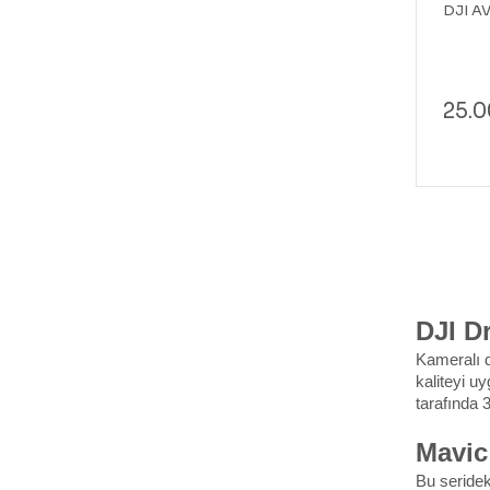
DJI AV
25.0
DJI D
Kameralı d
kaliteyi u
tarafında 
Mavic
Bu serideki