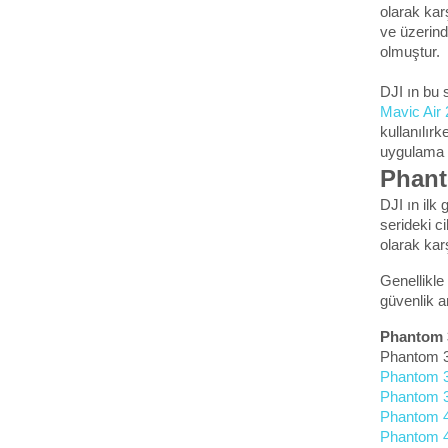
olarak kar
ve üzerind
olmuştur.
DJI ın bu s
Mavic Air 
kullanılırk
uygulama s
Phant
DJI ın ilk
serideki c
olarak kar
Genellikle
güvenlik a
Phantom 3
Phantom 3
Phantom 
Phantom 
Phantom 4
Phantom 