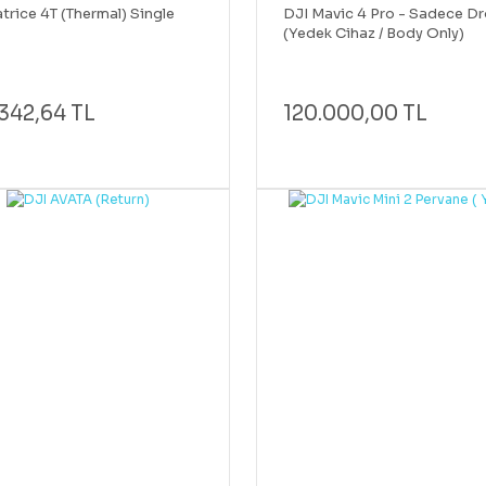
trice 4T (Thermal) Single
DJI Mavic 4 Pro - Sadece D
(Yedek Cihaz / Body Only)
(Kumanda, Batarya ve Şarj Al
Dahil Değildir)
342,64 TL
120.000,00 TL