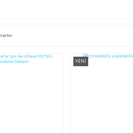
takiler
YENİ