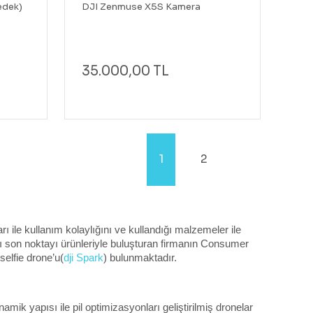
edek)
DJI Zenmuse X5S Kamera
35.000,00 TL
1
2
ı ile kullanım kolaylığını ve kullandığı malzemeler ile 
ığı son noktayı ürünleriyle buluşturan firmanın Consumer 
selfie drone’u(
dji Spark
) bulunmaktadır. 
amik yapısı ile pil optimizasyonları geliştirilmiş dronelar 