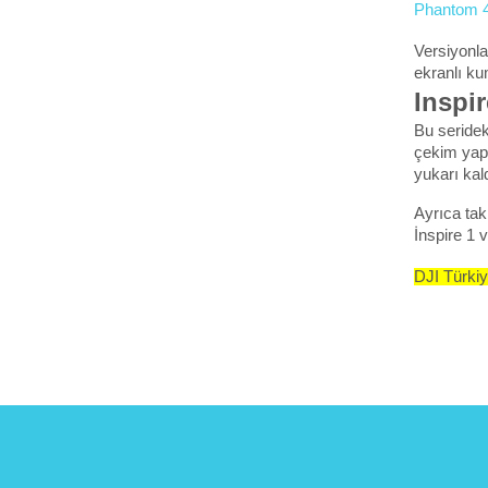
Phantom 4
Versiyonla
ekranlı ku
Inspir
Bu seridek
çekim yapa
yukarı kal
Ayrıca tak
İnspire 1 v
DJI Türkiye