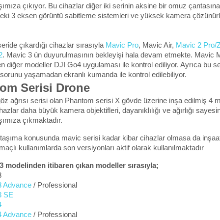
şımıza çıkıyor. Bu cihazlar diğer iki serinin aksine bir omuz çantası
eki 3 eksen görüntü sabitleme sistemleri ve yüksek kamera çözünürlük
eride çıkardığı cihazlar sırasıyla 
Mavic Pro
, Mavic Air, 
Mavic 2 Pro
2
. Mavic 3 ün duyurulmasının bekleyişi hala devam etmekte. Mavic Mi
en diğer modeller DJI Go4 uygulaması ile kontrol ediliyor. Ayrıca bu ser
orunu yaşamadan ekranlı kumanda ile kontrol edilebiliyor.
om Serisi Drone
 göz ağrısı serisi olan Phantom serisi X gövde üzerine inşa edilmiş 4 
ihazlar daha büyük kamera objektifleri, dayanıklılığı ve ağırlığı saye
şımıza çıkmaktadır. 
 taşıma konusunda mavic serisi kadar kibar cihazlar olmasa da inşaat 
maçlı kullanımlarda son versiyonları aktif olarak kullanılmaktadır
 modelinden itibaren çıkan modeller sırasıyla; 
 
3 Advance
 / Professional
3 SE
 
4 Advance
 / Professional