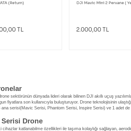
ATA (Return)
DJI Mavic Mini 2 Pervane ( Y
00,00 TL
2.000,00 TL
ronelar
rone sektörünün dünyada lideri olarak bilinen DJI akıllı uçuş yazılımlar
ygun fiyatlara son kullanıcıyla buluşturuyor. Drone teknolojisinin ulaşt
3 ana serisi(Mavic Serisi, Phantom Serisi, Inspire Serisi) ve 1 adet de 
 Serisi Drone
 cihazlar katlanabilme özellikleri ile taşıma kolaylığı sağlayan, aerodin