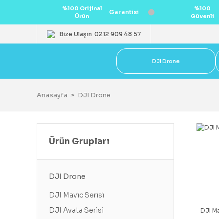
%100 Orijinal
%100
Garantisi
Ürün
Güvenli
Bize Ulaşın
0212 909 48 57
DJI Drone
Anasayfa
DJI Drone
Ürün Grupları
DJI Drone
DJI Mavic Serisi
DJI Avata Serisi
DJI Ma