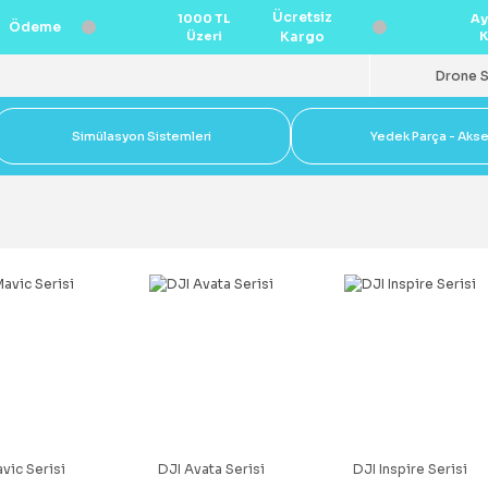
Ücretsiz
1000 TL
Ay
Ödeme
Üzeri
Kargo
K
Drone S
Simülasyon Sistemleri
Yedek Parça - Aks
vic Serisi
DJI Avata Serisi
DJI Inspire Serisi