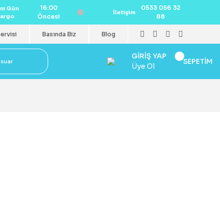
16:00
0533 056 32
nı Gün
İletişim
argo
Öncesi
88
ervisi
Basında Biz
Blog
GİRİŞ YAP
SEPETİM
esuar
Üye Ol