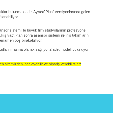
lıklar bulunmaktadır. Ayrıca”Plus” versiyonlarında gelen 
anabiliyor. 
ansör sistemi ile büyük film stüdyolarının profesyonel 
ış yaptıktan sonra asansör sistemi ile iniş takımlarını 
tamamen boş bırakabiliyor. 
kullanılmasına olanak sağlıyor.2 adet modeli bulunuyor 
b sitemizden inceleyebilir ve sipariş verebilirsiniz