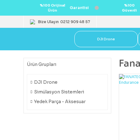
%100 Orijinal
%100
Garantisi
Ürün
Güvenli
Bize Ulaşın
0212 909 48 57
DJI Drone
Fana
Ürün Grupları
DJI Drone
Simülasyon Sistemleri
Yedek Parça - Aksesuar