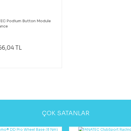
EC Podium Button Module
ance
66,04 TL
ÇOK SATANLAR