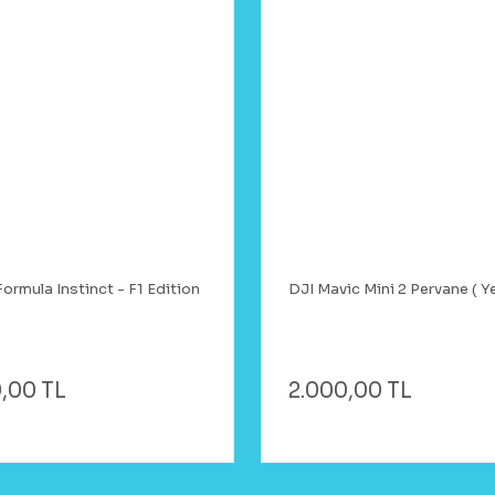
ormula Instinct - F1 Edition
DJI Mavic Mini 2 Pervane ( Y
,00 TL
2.000,00 TL