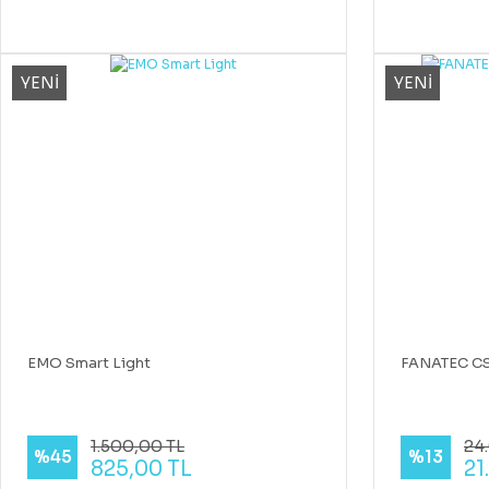
YENİ
YENİ
EMO Smart Light
FANATEC CS
1.500,00 TL
24.
%45
%13
825,00 TL
21