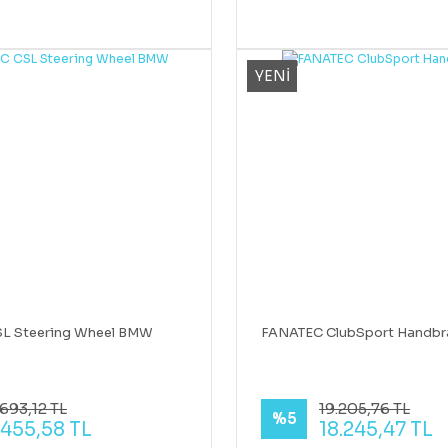
YENİ
L Steering Wheel BMW
FANATEC ClubSport Handbr
693,12 TL
19.205,76 TL
%5
.455,58 TL
18.245,47 TL