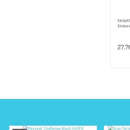
FANAT
Endur
27.7