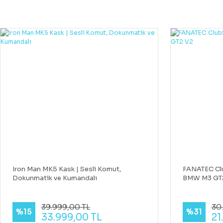
Iron Man MK5 Kask | Sesli Komut,
FANATEC Cl
Dokunmatik ve Kumandalı
BMW M3 GT
39.999,00 TL
30.
%15
%31
33.999,00 TL
21