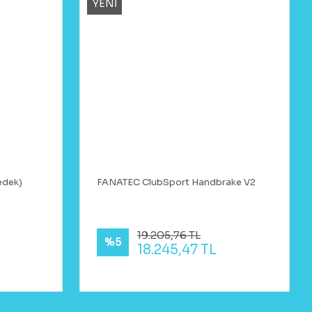
YENİ
edek)
FANATEC ClubSport Handbrake V2
19.205,76 TL
%5
18.245,47 TL