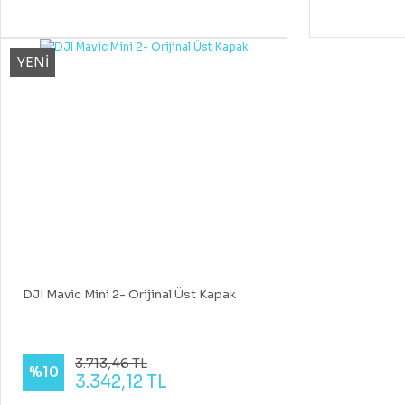
YENİ
DJI Mavic Mini 2- Orijinal Üst Kapak
3.713,46 TL
%10
3.342,12 TL