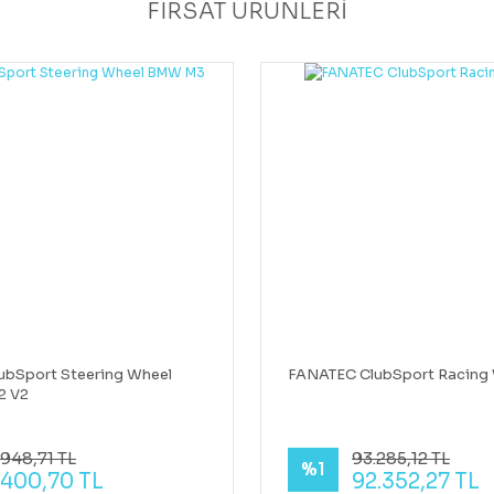
FIRSAT ÜRÜNLERİ
ubSport Steering Wheel
FANATEC ClubSport Racing 
2 V2
948,71 TL
93.285,12 TL
%1
.400,70 TL
92.352,27 TL