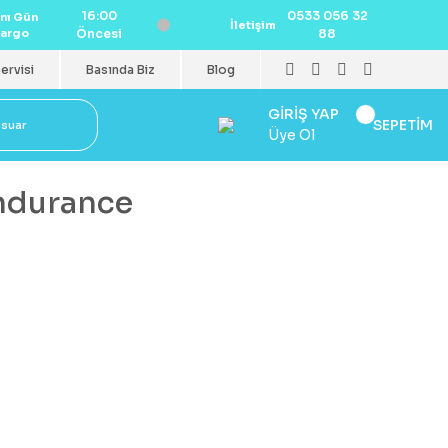
16:00
0533 056 32
nı Gün
İletişim
argo
Öncesi
88
ervisi
Basında Biz
Blog
GİRİŞ YAP
SEPETİM
esuar
Üye Ol
ndurance