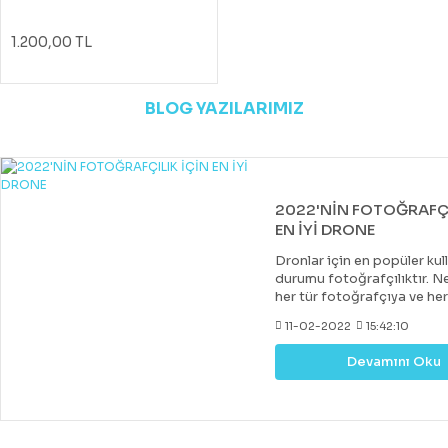
1.200,00 TL
BLOG YAZILARIMIZ
2022'NİN FOTOĞRAFÇI
EN İYİ DRONE
Dronlar için en popüler kul
durumu fotoğrafçılıktır. Ne
her tür fotoğrafçıya ve he
uygun bir drone var. Çoğu 
11-02-2022
15:42:10
drone, DJI tarafından yapıl
diğer markalar tarafından 
Devamını Oku
değerli rakipler de vardır. 
fiyatlara hobi veya deney
kazanabileceğiniz iyi bir k
drone almak mümkündür.
Profesyonel görüntü kalit