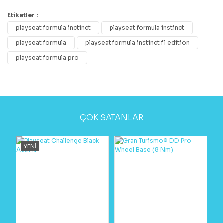
Etiketler :
playseat formula inctinct
playseat formula instinct
playseat formula
playseat formula instinct f1 edition
playseat formula pro
ÇOK SATANLAR
YENİ