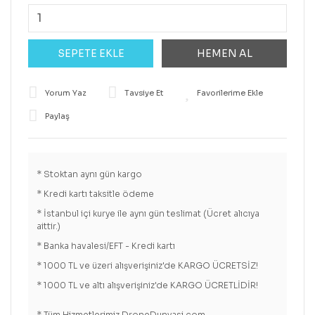
SEPETE EKLE
HEMEN AL
Yorum Yaz
Tavsiye Et
Paylaş
* Stoktan aynı gün kargo
* Kredi kartı taksitle ödeme
* İstanbul içi kurye ile aynı gün teslimat (Ücret alıcıya
aittir.)
* Banka havalesi/EFT - Kredi kartı
* 1000 TL ve üzeri alışverişiniz'de KARGO ÜCRETSİZ!
* 1000 TL ve altı alışverişiniz'de KARGO ÜCRETLİDİR!
* Tüm Hizmetlerimiz DroneDunyasi.com