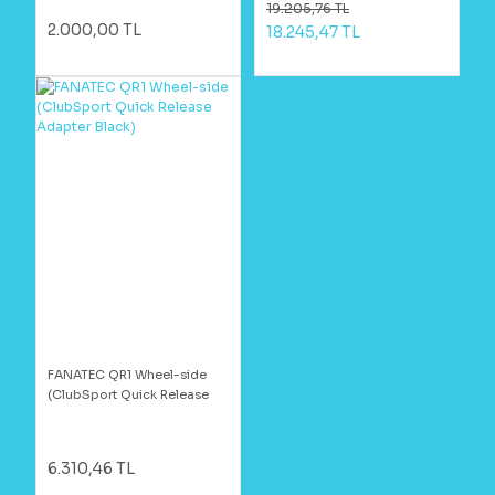
19.205,76 TL
2.000,00 TL
18.245,47 TL
FANATEC QR1 Wheel-side
(ClubSport Quick Release
Adapter Black)
6.310,46 TL