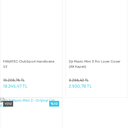
FANATEC ClubSport Handbrake
Dji Mavic Mini 3 Pro Lover Cover
V2
(Alt Kapak)
19.205,76 TL
3.256,42 TL
18.245,47 TL
2.930,78 TL
YENİ
%10