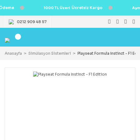
Ödeme
Ücretsiz Kargo
1000 TL Üzeri
Ayn
0212 909 48 57
Anasayfa
Simülasyon Sistemleri
Playseat Formula Instinct - F1 Edi