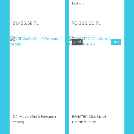
Edition
21.455,58 TL
70.000,00 TL
YENİ
%5
DJI Mavic Mini 2 Pervane (
FANATEC ClubSport
Yedek)
Handbrake V2