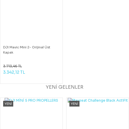
DJI Mavic Mini 2- Orijinal Üst
Kapak
3.713,46 TL
3.342,12 TL
YENİ GELENLER
YENİ
YENİ