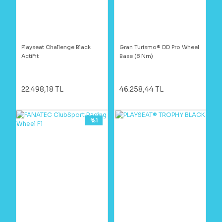
Playseat Challenge Black
Gran Turismo® DD Pro Wheel
ActiFit
Base (8 Nm)
22.498,18 TL
46.258,44 TL
%1