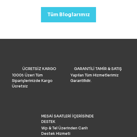
arıyorsanız (düğün veya
emlak)sektörleri için uygu
Tüm Bloglarımız
Drone Fiyatları oldukça yük
Performans ve Yedek akse
göre fiyat daha da yükselm
2022’de fotoğrafçılar için 
drone seçimlerimize gelinc
manzaraya hükmediyor. A
tüketiciler, DJI’nin en iyis
bilmeli ve bulgularımızı dol
doğrulamış olmalıdır. İşte k
drone pazar araştırması ve
ÜCRETSİZ KARGO
GARANTİLİ TAMİR & SATIŞ
grubu Drone Industry Insi
tarafından FAA drone kayı
1000₺ Üzeri Tüm
Yapılan Tüm Hizmetlerimiz
numaralarının analizine gö
Siparişlerinizde Kargo
Garantilidir.
Türkiye’de %90 pazar payı
Ücretsiz
sahiptir.
MESAİ SAATLERİ İÇERİSİNDE
DESTEK
Wp & Tel Üzerinden Canlı
Destek Hizmeti