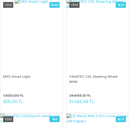
YENİ
%45
YENİ
%13
EMO Smart Light
FANATEC CSL Steering Wheel
BMW
1.500,00 TL
24.693,12 TL
825,00 TL
21.455,58 TL
YENİ
%5
%10