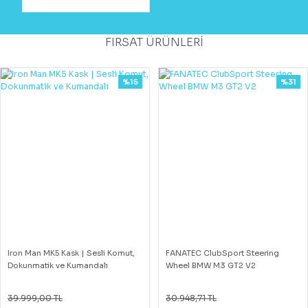
FIRSAT ÜRÜNLERİ
%15
%31
Iron Man MK5 Kask | Sesli Komut,
FANATEC ClubSport Steering
Dokunmatik ve Kumandalı
Wheel BMW M3 GT2 V2
39.999,00 TL
30.948,71 TL