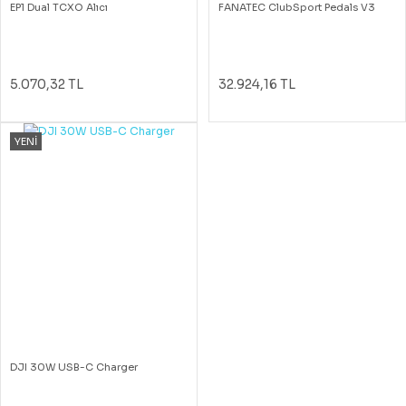
EP1 Dual TCXO Alıcı
FANATEC ClubSport Pedals V3
5.070,32 TL
32.924,16 TL
YENİ
DJI 30W USB-C Charger