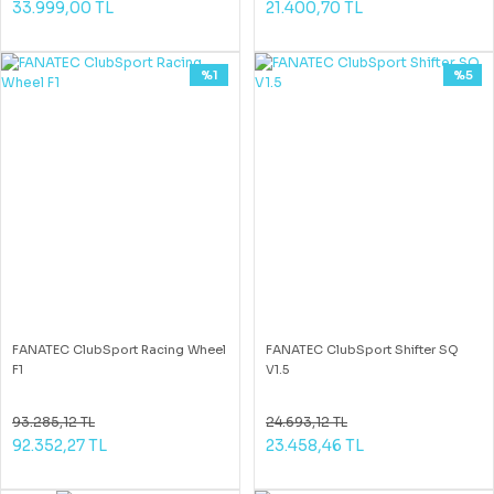
33.999,00 TL
21.400,70 TL
%1
%5
FANATEC ClubSport Racing Wheel
FANATEC ClubSport Shifter SQ
F1
V1.5
93.285,12 TL
24.693,12 TL
92.352,27 TL
23.458,46 TL