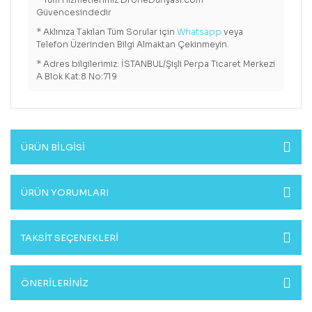
Güvencesindedir
* Aklınıza Takılan Tüm Sorular için
Whatsapp
veya
Telefon Üzerinden Bilgi Almaktan Çekinmeyin.
* Adres bilgilerimiz: İSTANBUL/Şişli Perpa Ticaret Merkezi
A Blok Kat:8 No:719
ÜRÜN BİLGİSİ
ÜRÜN YORUMLARI
TAKSİT SEÇENEKLERİ
ÖNERİLERİNİZ