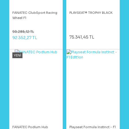
FANATEC ClubSport Racing
PLAYSEAT® TROPHY BLACK
Wheel F1
93.285,12 TL
75.341,45 TL
92.352,27 TL
YENİ
FANATEC Podium Hub
Playseat Formula Instinct - F1