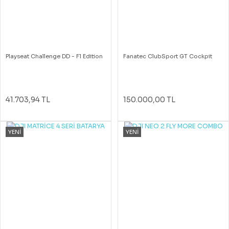
Playseat Challenge DD - F1 Edition
Fanatec ClubSport GT Cockpit
41.703,94 TL
150.000,00 TL
YENİ
YENİ