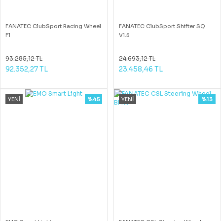
FANATEC ClubSport Racing Wheel
FANATEC ClubSport Shifter SQ
F1
V1.5
93.285,12 TL
24.693,12 TL
92.352,27 TL
23.458,46 TL
YENİ
%45
YENİ
%13