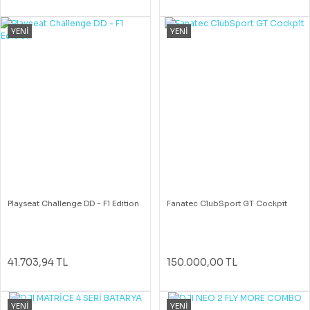
YENİ
YENİ
Playseat Challenge DD - F1 Edition
Fanatec ClubSport GT Cockpit
41.703,94 TL
150.000,00 TL
YENİ
YENİ