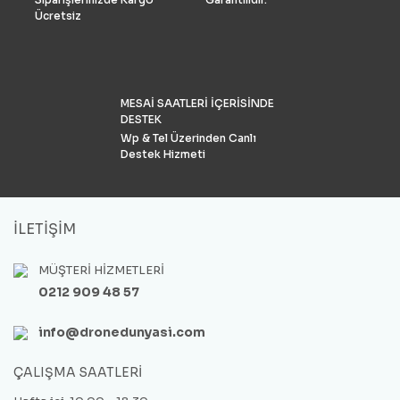
Türkiye’de %90 pazar payı
Ücretsiz
sahiptir.
MESAİ SAATLERİ İÇERİSİNDE
DESTEK
Wp & Tel Üzerinden Canlı
Destek Hizmeti
İLETİŞİM
MÜŞTERİ HİZMETLERİ
0212 909 48 57
info@dronedunyasi.com
ÇALIŞMA SAATLERİ