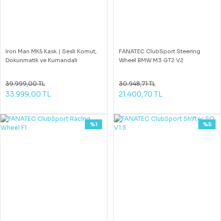
Iron Man MK5 Kask | Sesli Komut,
FANATEC ClubSport Steering
Dokunmatik ve Kumandalı
Wheel BMW M3 GT2 V2
39.999,00 TL
30.948,71 TL
33.999,00 TL
21.400,70 TL
%1
%5