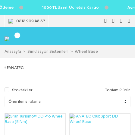
Ödeme
Ücretsiz Kargo
1000 TL Üzeri
Ayn
0212 909 48 57
Wheel Base
Anasayfa
Simülasyon Sistemleri
FANATEC
Stoktakiler
Toplam 2 ürün