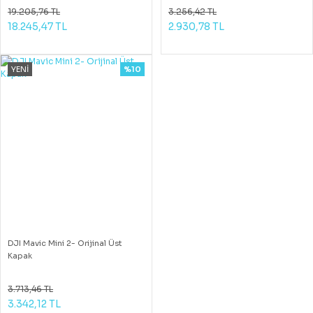
19.205,76 TL
3.256,42 TL
18.245,47 TL
2.930,78 TL
YENİ
%10
DJI Mavic Mini 2- Orijinal Üst
Kapak
3.713,46 TL
3.342,12 TL