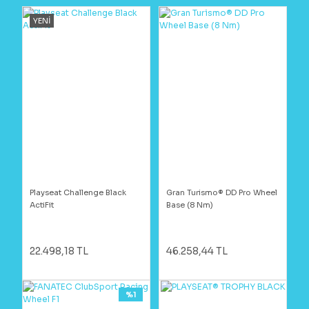
YENİ
Playseat Challenge Black
Gran Turismo® DD Pro Wheel
ActiFit
Base (8 Nm)
22.498,18 TL
46.258,44 TL
%1