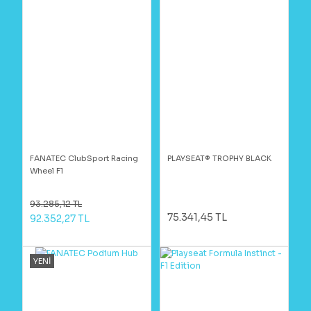
FANATEC ClubSport Racing
PLAYSEAT® TROPHY BLACK
Wheel F1
93.285,12 TL
75.341,45 TL
92.352,27 TL
YENİ