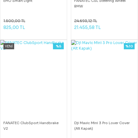
EMO Smart Light
FANATEC CSL Steering Wheel
BMW
1.500,00 TL
24.693,12 TL
825,00 TL
21.455,58 TL
YENİ
%5
%10
FANATEC ClubSport Handbrake
Dji Mavic Mini 3 Pro Lover Cover
V2
(Alt Kapak)