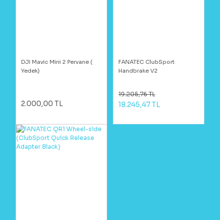
DJI Mavic Mini 2 Pervane (
FANATEC ClubSport
Yedek)
Handbrake V2
19.205,76 TL
2.000,00 TL
18.245,47 TL