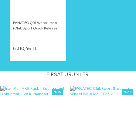
FANATEC QR1 Wheel-side
(ClubSport Quick Release
Adapter Black)
6.310,46 TL
FIRSAT ÜRÜNLERİ
%15
%31