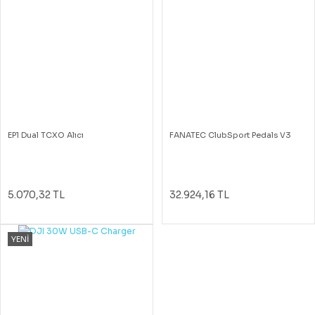
EP1 Dual TCXO Alıcı
FANATEC ClubSport Pedals V3
5.070,32 TL
32.924,16 TL
YENİ