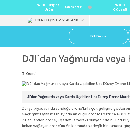
%100 Orijinal
%100
Garantisi
Ürün
Güvenli
Bize Ulaşın
0212 909 48 57
DJI Drone
DJI`dan Yağmurda veya 
Genel
JI'dan Yağmurda veya Karda Uçabilen Üst Düzey Drone Matri
Dünya piyasasında sunduğu drone'larla çok gelişme gösteren 
Geçtiğimiz yılın nisan ayında en güçlü drone'u
Matrice 600
'ü 
kullanılabilen drone, üç adet kamerayı bünyesinde bulunduruyor
imkan sağlayan drone'un ön kısmında yerleşik bir kamera, gü