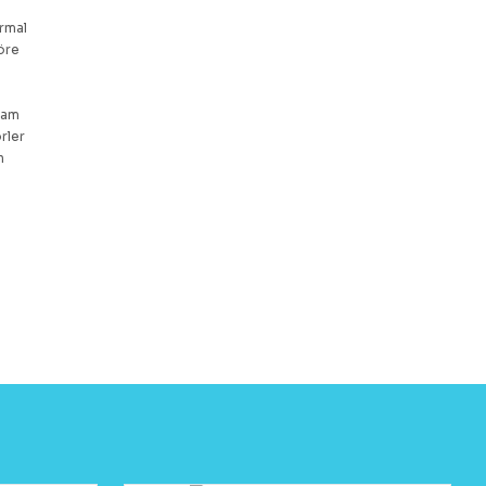
ermal
öre
 tam
rler
n