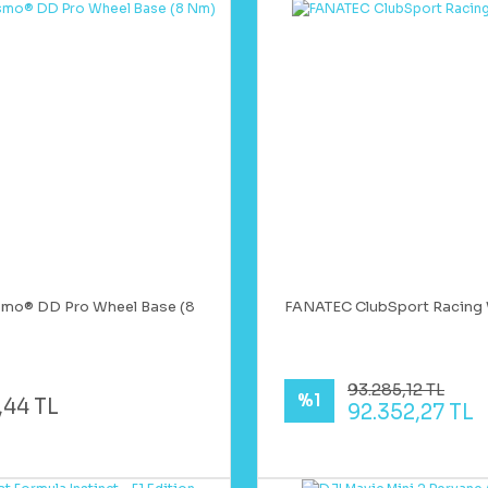
smo® DD Pro Wheel Base (8
FANATEC ClubSport Racing 
93.285,12 TL
%1
,44 TL
92.352,27 TL