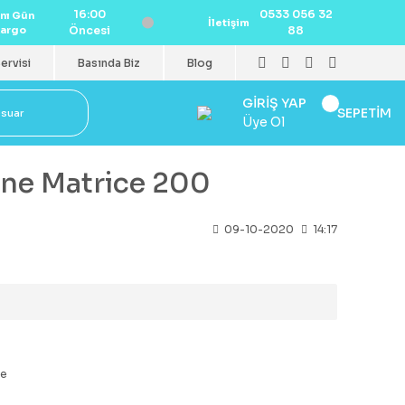
16:00
0533 056 32
nı Gün
İletişim
argo
Öncesi
88
ervisi
Basında Biz
Blog
GİRİŞ YAP
SEPETİM
esuar
Üye Ol
one Matrice 200
09-10-2020
14:17
ze