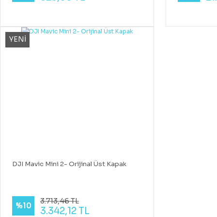
YENİ
DJI Mavic Mini 2- Orijinal Üst Kapak
3.713,46 TL
%10
3.342,12 TL