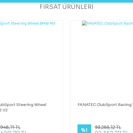
FIRSAT ÜRÜNLERİ
ubSport Steering Wheel
FANATEC ClubSport Racing 
2 V2
948,71 TL
93.285,12 TL
%1