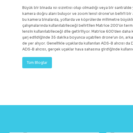
Büyük bir binada ısı sızıntısı olup olmadığı veya bir santralde
kamera doğru alanı buluyor ve zoom lensi drone'un belirli bir
bu kamera binalarda, yollarda ve köprülerde milimetre büyükl
çalışmalarında kullanılabileceği belirtilen
Matrice 200
'ün term
lensin kullanılabileceği dile getiriliyor.
Matrice 600
'den daha 
şarj edildiğinde 35 dakika boyunca uçabilen drone'un ön, arka
de yer alıyor. Genellikle uçaklarda kullanılan ADS-B alıcısı da 
ADS-B alıcısı, gerçek uçaklar hava sahasına girdiğinde kullanı
Tüm Bloglar