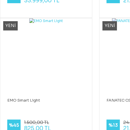
33.999,00 TL
21
YENİ
YENİ
EMO Smart Light
FANATEC CS
1.500,00 TL
24.
%45
%13
825,00 TL
21