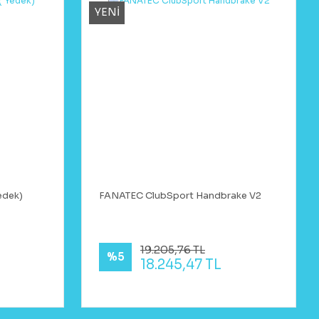
YENİ
edek)
FANATEC ClubSport Handbrake V2
19.205,76 TL
%5
18.245,47 TL