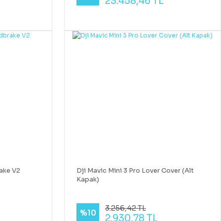
23.458,46 TL
ake V2
Dji Mavic Mini 3 Pro Lover Cover (Alt
Kapak)
3.256,42 TL
%10
2.930,78 TL