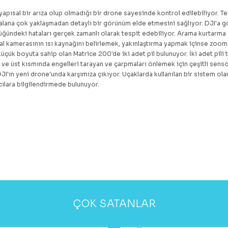
 yapısal bir arıza olup olmadığı bir drone sayesinde kontrol edilebiliyor. T
 alana çok yaklaşmadan detaylı bir görünüm elde etmesini sağlıyor. DJI'a g
üğündeki hataları gerçek zamanlı olarak tespit edebiliyor. Arama kurtarma
al kamerasının ısı kaynağını belirlemek, yakınlaştırma yapmak içinse zoom
küçük boyuta sahip olan
Matrice 200
'de iki adet pil bulunuyor. İki adet pili
 ve üst kısmında engelleri tarayan ve çarpmaları önlemek için çeşitli sensö
DJI'ın yeni drone'unda karşımıza çıkıyor. Uçaklarda kullanılan bir sistem ola
cılara bilgilendirmede bulunuyor.
ÇOK SATANLAR