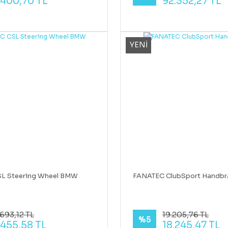
.400,70 TL
92.352,27 TL
YENİ
L Steering Wheel BMW
FANATEC ClubSport Handbr
693,12 TL
19.205,76 TL
%5
.455,58 TL
18.245,47 TL