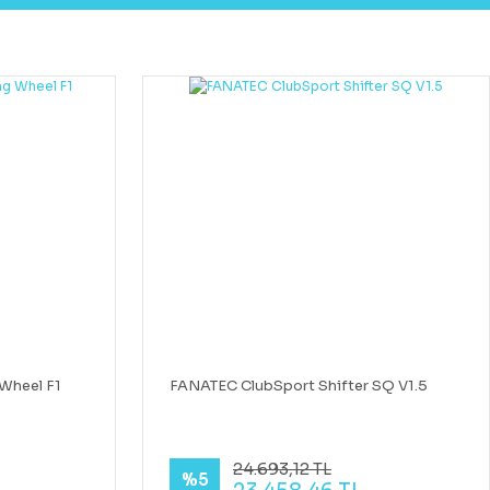
Wheel F1
FANATEC ClubSport Shifter SQ V1.5
24.693,12 TL
%5