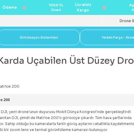
Ücretsiz
1000 TL
Ay
Ödeme
Üzeri
Kargo
K
Drone S
Simülasyon Sistemleri
Yedek Parça - Aks
Karda Uçabilen Üst Düzey Dr
ce 200
DJI, yeni drone'unun duyurusu Mobil Dünya Kongresi'nde gerçekleştirdi.
tanıtan DJI, şimdi de
Matrice 200
'ü görücüye çıkardı. Tüm hava şartlarında
. Sahip olduğu bu kameralarla farklı görüş açılarını rahatlıkla kaydetmeni
çlü bir zoom lens ve termal görüntüleme kamerası bulunuyor.