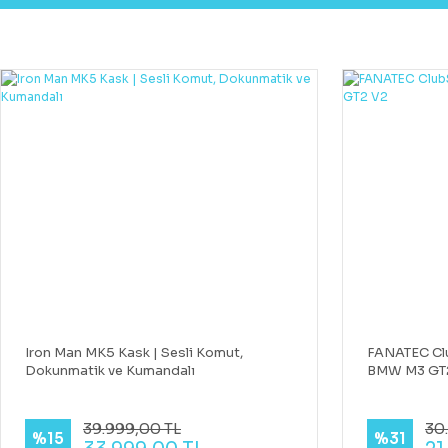
Iron Man MK5 Kask | Sesli Komut,
FANATEC Cl
Dokunmatik ve Kumandalı
BMW M3 GT
39.999,00 TL
30.
%15
%31