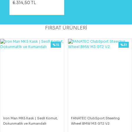
6.314,50 TL
FIRSAT ÜRÜNLERİ
%15
%31
Iron Man MK5 Kask | Sesli Komut,
FANATEC ClubSport Steering
Dokunmatik ve Kumandalı
Wheel BMW M3 GT2 V2