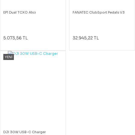
EP1 Dual TCXO Alıcı
FANATEC ClubSport Pedals V3
5.073,56 TL
32.945,22 TL
YENİ
DJI 30W USB-C Charger