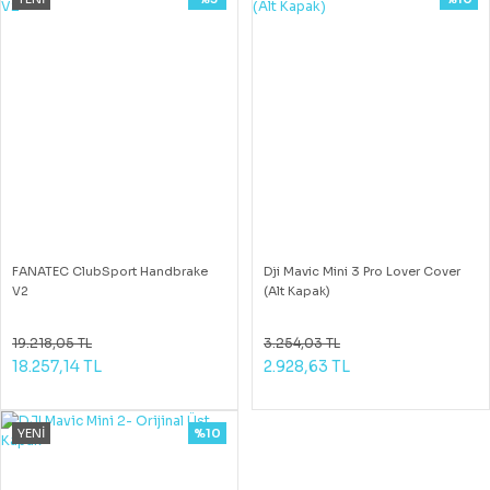
FANATEC ClubSport Handbrake
Dji Mavic Mini 3 Pro Lover Cover
V2
(Alt Kapak)
19.218,05 TL
3.254,03 TL
18.257,14 TL
2.928,63 TL
YENİ
%10