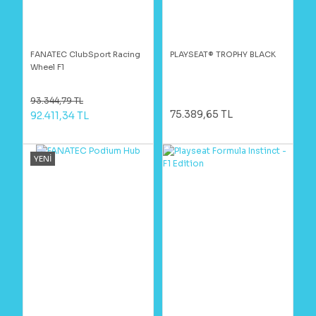
FANATEC ClubSport Racing
PLAYSEAT® TROPHY BLACK
Wheel F1
93.344,79 TL
75.389,65 TL
92.411,34 TL
YENİ