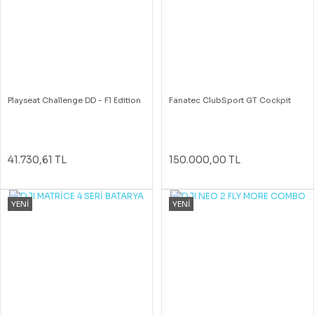
Playseat Challenge DD - F1 Edition
Fanatec ClubSport GT Cockpit
41.730,61 TL
150.000,00 TL
YENİ
YENİ