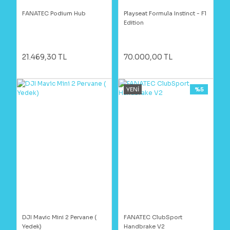
FANATEC Podium Hub
Playseat Formula Instinct - F1
Edition
21.469,30 TL
70.000,00 TL
YENİ
%5
DJI Mavic Mini 2 Pervane (
FANATEC ClubSport
Yedek)
Handbrake V2