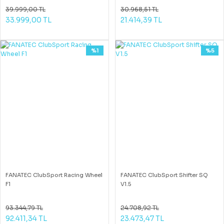
39.999,00 TL
30.968,51 TL
33.999,00 TL
21.414,39 TL
%1
%5
FANATEC ClubSport Racing Wheel
FANATEC ClubSport Shifter SQ
F1
V1.5
93.344,79 TL
24.708,92 TL
92.411,34 TL
23.473,47 TL