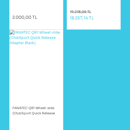
19.218,05 TL
2.000,00 TL
18.257,14 TL
FANATEC QR1 Wheel-side
(ClubSport Quick Release
Adapter Black)