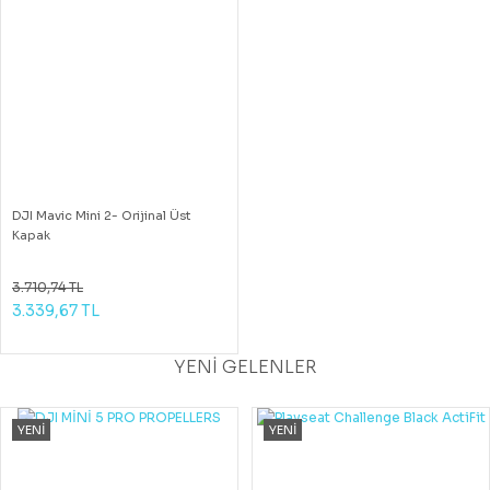
DJI Mavic Mini 2- Orijinal Üst
Kapak
3.710,74 TL
3.339,67 TL
YENİ GELENLER
YENİ
YENİ