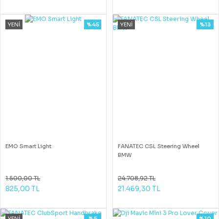
YENİ
%45
YENİ
%13
EMO Smart Light
FANATEC CSL Steering Wheel
BMW
1.500,00 TL
24.708,92 TL
825,00 TL
21.469,30 TL
YENİ
%5
%10