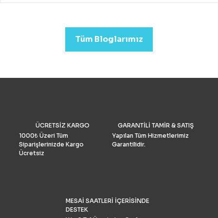
drone almak mümkündür.
Profesyonel görüntü kalit
arıyorsanız (düğün veya
emlak)sektörleri için uygu
Tüm Bloglarımız
Drone Fiyatları oldukça yük
Performans ve Yedek akse
göre fiyat daha da yükselm
2022’de fotoğrafçılar için 
drone seçimlerimize gelinc
manzaraya hükmediyor. A
tüketiciler, DJI’nin en iyis
bilmeli ve bulgularımızı dol
doğrulamış olmalıdır. İşte k
drone pazar araştırması ve
ÜCRETSİZ KARGO
GARANTİLİ TAMİR & SATIŞ
grubu Drone Industry Insi
tarafından FAA drone kayı
1000₺ Üzeri Tüm
Yapılan Tüm Hizmetlerimiz
numaralarının analizine gö
Siparişlerinizde Kargo
Garantilidir.
Türkiye’de %90 pazar payı
Ücretsiz
sahiptir.
MESAİ SAATLERİ İÇERİSİNDE
DESTEK