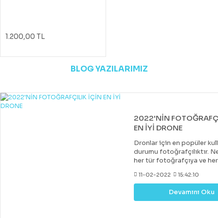
1.200,00 TL
BLOG YAZILARIMIZ
2022'NİN FOTOĞRAFÇI
EN İYİ DRONE
Dronlar için en popüler kul
durumu fotoğrafçılıktır. Ne
her tür fotoğrafçıya ve he
uygun bir drone var. Çoğu 
11-02-2022
15:42:10
drone, DJI tarafından yapıl
diğer markalar tarafından 
Devamını Oku
değerli rakipler de vardır. 
fiyatlara hobi veya deney
kazanabileceğiniz iyi bir k