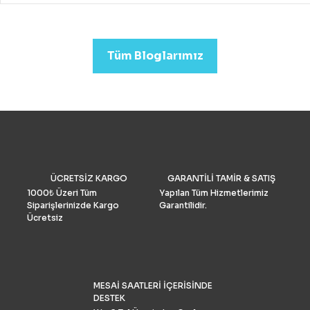
drone almak mümkündür.
Profesyonel görüntü kalit
arıyorsanız (düğün veya
emlak)sektörleri için uygu
Tüm Bloglarımız
Drone Fiyatları oldukça yük
Performans ve Yedek akse
göre fiyat daha da yükselm
2022’de fotoğrafçılar için 
drone seçimlerimize gelinc
manzaraya hükmediyor. A
tüketiciler, DJI’nin en iyis
bilmeli ve bulgularımızı dol
doğrulamış olmalıdır. İşte k
drone pazar araştırması ve
ÜCRETSİZ KARGO
GARANTİLİ TAMİR & SATIŞ
grubu Drone Industry Insi
tarafından FAA drone kayı
1000₺ Üzeri Tüm
Yapılan Tüm Hizmetlerimiz
numaralarının analizine gö
Siparişlerinizde Kargo
Garantilidir.
Türkiye’de %90 pazar payı
Ücretsiz
sahiptir.
MESAİ SAATLERİ İÇERİSİNDE
DESTEK