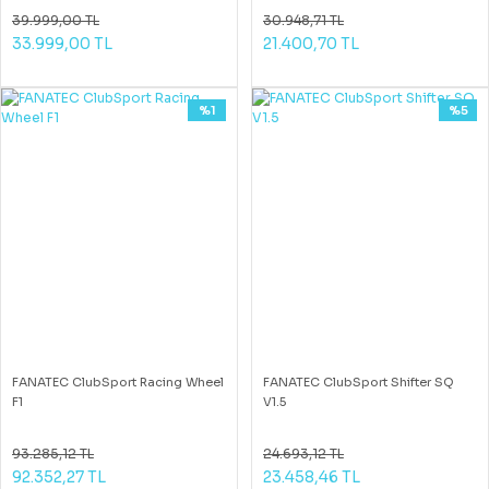
39.999,00 TL
30.948,71 TL
33.999,00 TL
21.400,70 TL
%1
%5
FANATEC ClubSport Racing Wheel
FANATEC ClubSport Shifter SQ
F1
V1.5
93.285,12 TL
24.693,12 TL
92.352,27 TL
23.458,46 TL