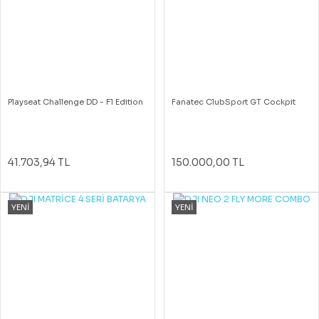
Playseat Challenge DD - F1 Edition
Fanatec ClubSport GT Cockpit
41.703,94 TL
150.000,00 TL
YENİ
YENİ