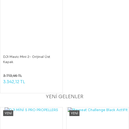
DJI Mavic Mini 2- Orijinal Üst
Kapak
3.713,46 TL
3.342,12 TL
YENİ GELENLER
YENİ
YENİ