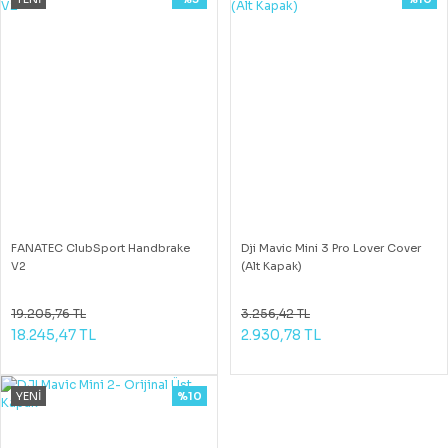
FANATEC ClubSport Handbrake
Dji Mavic Mini 3 Pro Lover Cover
V2
(Alt Kapak)
19.205,76 TL
3.256,42 TL
18.245,47 TL
2.930,78 TL
YENİ
%10