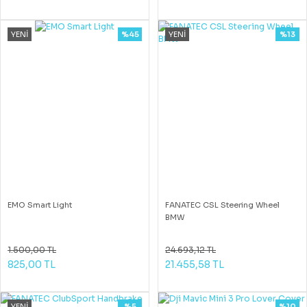
YENİ
%45
YENİ
%13
EMO Smart Light
FANATEC CSL Steering Wheel
BMW
1.500,00 TL
24.693,12 TL
825,00 TL
21.455,58 TL
YENİ
%5
%10