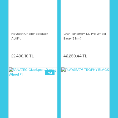
Playseat Challenge Black
Gran Turismo® DD Pro Wheel
ActiFit
Base (8 Nm)
22.498,18 TL
46.258,44 TL
%1