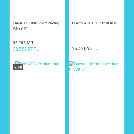
FANATEC ClubSport Racing
PLAYSEAT® TROPHY BLACK
Wheel F1
93.285,12 TL
75.341,45 TL
92.352,27 TL
YENİ