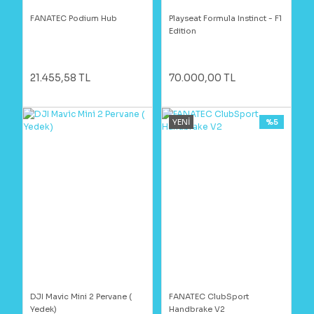
FANATEC Podium Hub
Playseat Formula Instinct - F1
Edition
21.455,58 TL
70.000,00 TL
YENİ
%5
DJI Mavic Mini 2 Pervane (
FANATEC ClubSport
Yedek)
Handbrake V2