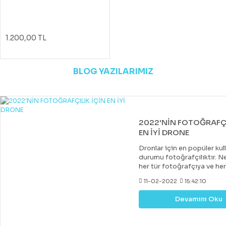
1.200,00 TL
BLOG YAZILARIMIZ
2022'NİN FOTOĞRAFÇI
EN İYİ DRONE
Dronlar için en popüler kul
durumu fotoğrafçılıktır. Ne
her tür fotoğrafçıya ve he
uygun bir drone var. Çoğu 
11-02-2022
15:42:10
drone, DJI tarafından yapıl
diğer markalar tarafından 
Devamını Oku
değerli rakipler de vardır. 
fiyatlara hobi veya deney
kazanabileceğiniz iyi bir k