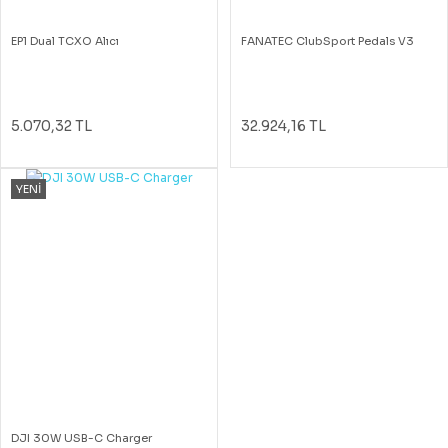
EP1 Dual TCXO Alıcı
FANATEC ClubSport Pedals V3
5.070,32 TL
32.924,16 TL
YENİ
DJI 30W USB-C Charger