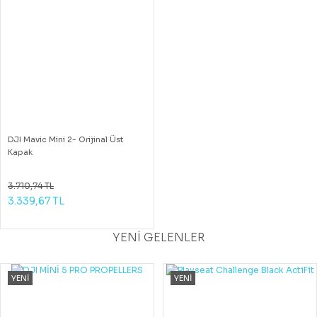
DJI Mavic Mini 2- Orijinal Üst
Kapak
3.710,74 TL
3.339,67 TL
YENİ GELENLER
YENİ
YENİ