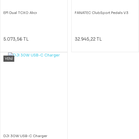
EP1 Dual TCXO Alıcı
FANATEC ClubSport Pedals V3
5.073,56 TL
32.945,22 TL
YENİ
DJI 30W USB-C Charger