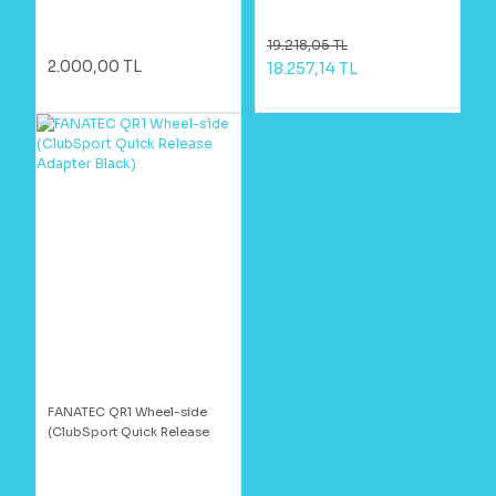
19.218,05 TL
2.000,00 TL
18.257,14 TL
FANATEC QR1 Wheel-side
(ClubSport Quick Release
Adapter Black)