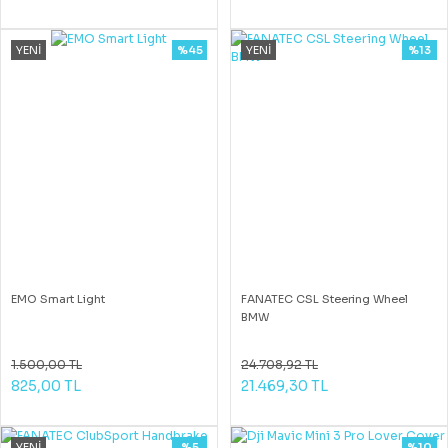
YENİ
%45
YENİ
%13
EMO Smart Light
FANATEC CSL Steering Wheel
BMW
1.500,00 TL
24.708,92 TL
825,00 TL
21.469,30 TL
YENİ
%5
%10