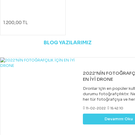
1.200,00 TL
BLOG YAZILARIMIZ
2022'NİN FOTOĞRAFÇI
EN İYİ DRONE
Dronlar için en popüler kul
durumu fotoğrafçılıktır. Ne
her tür fotoğrafçıya ve he
uygun bir drone var. Çoğu 
11-02-2022
15:42:10
drone, DJI tarafından yapıl
diğer markalar tarafından 
Devamını Oku
değerli rakipler de vardır. 
fiyatlara hobi veya deney
kazanabileceğiniz iyi bir k