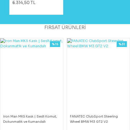
6.314,50 TL
FIRSAT ÜRÜNLERİ
%15
%31
Iron Man MK5 Kask | Sesli Komut,
FANATEC ClubSport Steering
Dokunmatik ve Kumandalı
Wheel BMW M3 GT2 V2