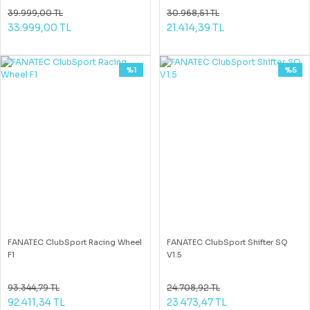
39.999,00 TL
30.968,51 TL
33.999,00 TL
21.414,39 TL
%1
%5
FANATEC ClubSport Racing Wheel
FANATEC ClubSport Shifter SQ
F1
V1.5
93.344,79 TL
24.708,92 TL
92.411,34 TL
23.473,47 TL