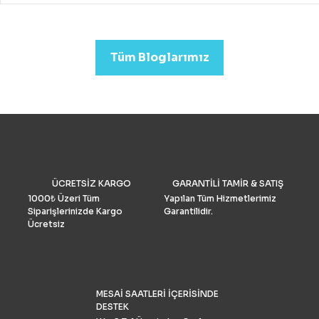
drone almak mümkündür.
Profesyonel görüntü kalit
arıyorsanız (düğün veya
emlak)sektörleri için uygu
Tüm Bloglarımız
Drone Fiyatları oldukça yük
Performans ve Yedek akse
göre fiyat daha da yükselm
2022’de fotoğrafçılar için 
drone seçimlerimize gelinc
manzaraya hükmediyor. A
tüketiciler, DJI’nin en iyis
bilmeli ve bulgularımızı dol
doğrulamış olmalıdır. İşte k
drone pazar araştırması ve
ÜCRETSİZ KARGO
GARANTİLİ TAMİR & SATIŞ
grubu Drone Industry Insi
tarafından FAA drone kayı
1000₺ Üzeri Tüm
Yapılan Tüm Hizmetlerimiz
numaralarının analizine gö
Siparişlerinizde Kargo
Garantilidir.
Türkiye’de %90 pazar payı
Ücretsiz
sahiptir.
MESAİ SAATLERİ İÇERİSİNDE
DESTEK