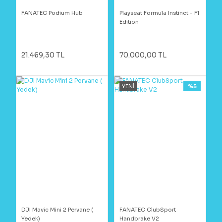
FANATEC Podium Hub
Playseat Formula Instinct - F1
Edition
21.469,30 TL
70.000,00 TL
YENİ
%5
DJI Mavic Mini 2 Pervane (
FANATEC ClubSport
Yedek)
Handbrake V2