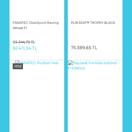
FANATEC ClubSport Racing
PLAYSEAT® TROPHY BLACK
Wheel F1
93.344,79 TL
75.389,65 TL
92.411,34 TL
YENİ