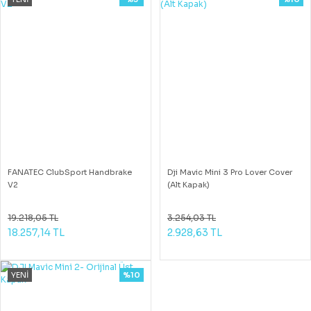
FANATEC ClubSport Handbrake
Dji Mavic Mini 3 Pro Lover Cover
V2
(Alt Kapak)
19.218,05 TL
3.254,03 TL
18.257,14 TL
2.928,63 TL
YENİ
%10