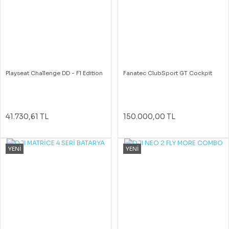
Playseat Challenge DD - F1 Edition
Fanatec ClubSport GT Cockpit
41.730,61 TL
150.000,00 TL
YENİ
YENİ