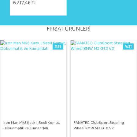
6.317,46 TL
FIRSAT ÜRÜNLERİ
%15
%31
Iron Man MK5 Kask | Sesli Komut,
FANATEC ClubSport Steering
Dokunmatik ve Kumandalı
Wheel BMW M3 GT2 V2