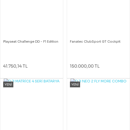
Playseat Challenge DD - F1 Edition
Fanatec ClubSport GT Cockpit
41.750,14 TL
150.000,00 TL
YENİ
YENİ