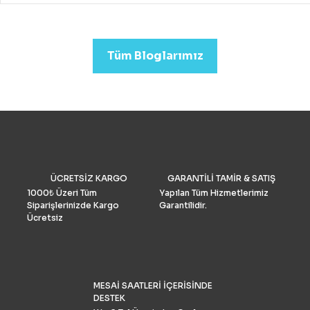
drone almak mümkündür.
Profesyonel görüntü kalit
arıyorsanız (düğün veya
emlak)sektörleri için uygu
Tüm Bloglarımız
Drone Fiyatları oldukça yük
Performans ve Yedek akse
göre fiyat daha da yükselm
2022’de fotoğrafçılar için 
drone seçimlerimize gelinc
manzaraya hükmediyor. A
tüketiciler, DJI’nin en iyis
bilmeli ve bulgularımızı dol
doğrulamış olmalıdır. İşte k
drone pazar araştırması ve
ÜCRETSİZ KARGO
GARANTİLİ TAMİR & SATIŞ
grubu Drone Industry Insi
tarafından FAA drone kayı
1000₺ Üzeri Tüm
Yapılan Tüm Hizmetlerimiz
numaralarının analizine gö
Siparişlerinizde Kargo
Garantilidir.
Türkiye’de %90 pazar payı
Ücretsiz
sahiptir.
MESAİ SAATLERİ İÇERİSİNDE
DESTEK