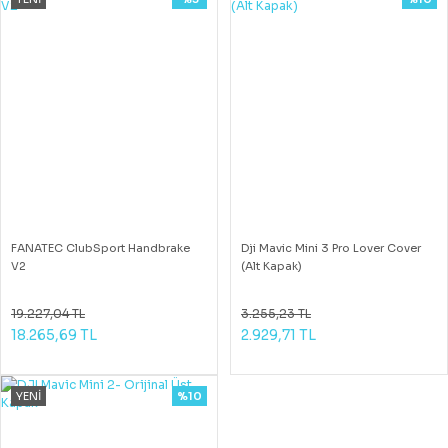
FANATEC ClubSport Handbrake
Dji Mavic Mini 3 Pro Lover Cover
V2
(Alt Kapak)
19.227,04 TL
3.255,23 TL
18.265,69 TL
2.929,71 TL
YENİ
%10