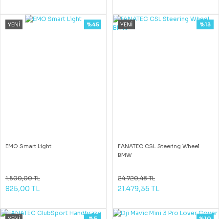
YENİ
%45
YENİ
%13
EMO Smart Light
FANATEC CSL Steering Wheel
BMW
1.500,00 TL
24.720,48 TL
825,00 TL
21.479,35 TL
YENİ
%5
%10