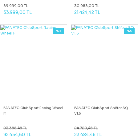
39.999,00 TL
30.983,00 TL
33.999,00 TL
21.424,42 TL
%1
%5
FANATEC ClubSport Racing Wheel
FANATEC ClubSport Shifter SQ
F1
V1.5
93.388,48 TL
24.720,48 TL
92.454,60 TL
23.484,46 TL