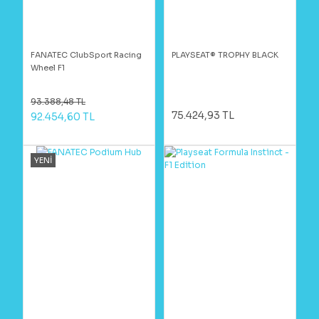
FANATEC ClubSport Racing
PLAYSEAT® TROPHY BLACK
Wheel F1
93.388,48 TL
75.424,93 TL
92.454,60 TL
YENİ