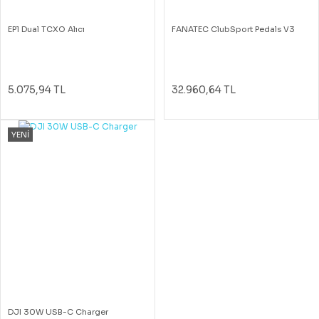
EP1 Dual TCXO Alıcı
FANATEC ClubSport Pedals V3
5.075,94 TL
32.960,64 TL
YENİ
DJI 30W USB-C Charger