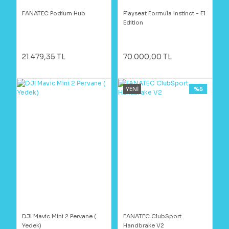
FANATEC Podium Hub
Playseat Formula Instinct - F1
Edition
21.479,35 TL
70.000,00 TL
YENİ
%5
DJI Mavic Mini 2 Pervane (
FANATEC ClubSport
Yedek)
Handbrake V2