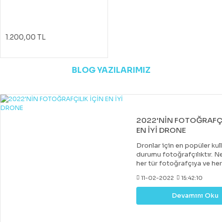
1.200,00 TL
BLOG YAZILARIMIZ
2022'NİN FOTOĞRAFÇI
EN İYİ DRONE
Dronlar için en popüler kul
durumu fotoğrafçılıktır. Ne
her tür fotoğrafçıya ve he
uygun bir drone var. Çoğu 
11-02-2022
15:42:10
drone, DJI tarafından yapıl
diğer markalar tarafından 
Devamını Oku
değerli rakipler de vardır. 
fiyatlara hobi veya deney
kazanabileceğiniz iyi bir k