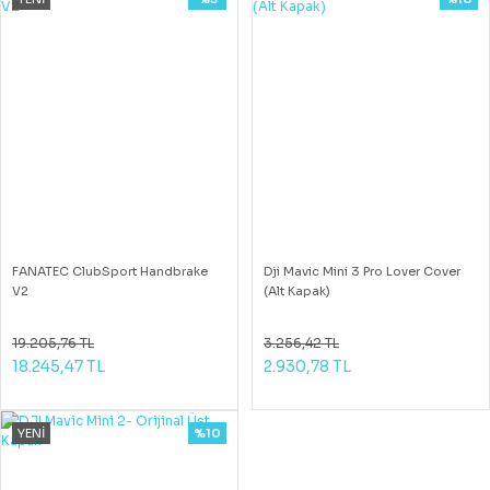
FANATEC ClubSport Handbrake
Dji Mavic Mini 3 Pro Lover Cover
V2
(Alt Kapak)
19.205,76 TL
3.256,42 TL
18.245,47 TL
2.930,78 TL
YENİ
%10