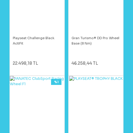
Playseat Challenge Black
Gran Turismo® DD Pro Wheel
ActiFit
Base (8 Nm)
22.498,18 TL
46.258,44 TL
%1