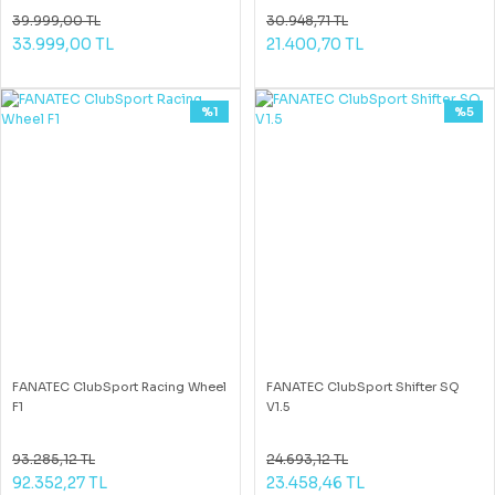
39.999,00 TL
30.948,71 TL
33.999,00 TL
21.400,70 TL
%1
%5
FANATEC ClubSport Racing Wheel
FANATEC ClubSport Shifter SQ
F1
V1.5
93.285,12 TL
24.693,12 TL
92.352,27 TL
23.458,46 TL