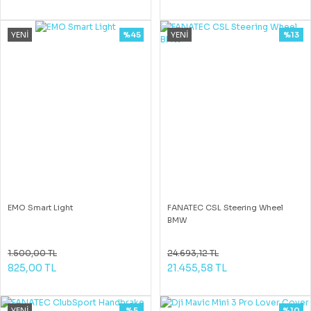
YENİ
%45
YENİ
%13
EMO Smart Light
FANATEC CSL Steering Wheel
BMW
1.500,00 TL
24.693,12 TL
825,00 TL
21.455,58 TL
YENİ
%5
%10