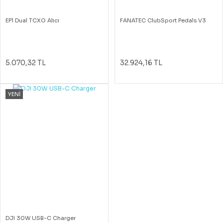
EP1 Dual TCXO Alıcı
FANATEC ClubSport Pedals V3
5.070,32 TL
32.924,16 TL
YENİ
DJI 30W USB-C Charger