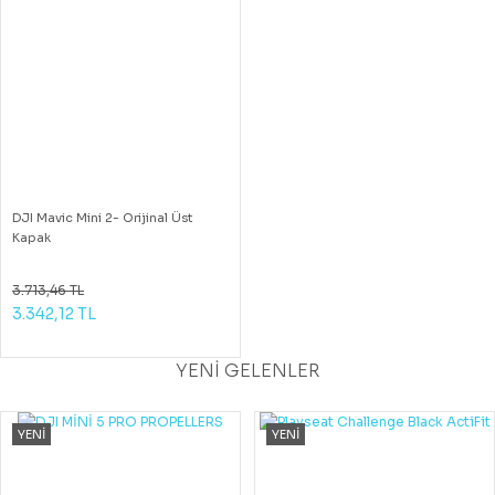
DJI Mavic Mini 2- Orijinal Üst
Kapak
3.713,46 TL
3.342,12 TL
YENİ GELENLER
YENİ
YENİ