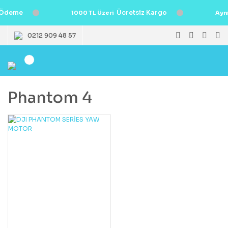
Ödeme
Ücretsiz Kargo
1000 TL Üzeri
Ayn
0212 909 48 57
Phantom 4