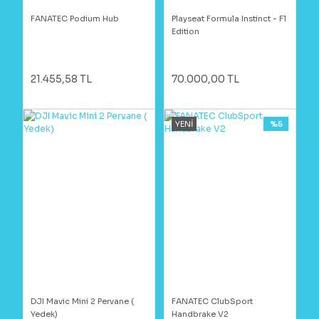
FANATEC Podium Hub
Playseat Formula Instinct - F1
Edition
21.455,58 TL
70.000,00 TL
YENİ
%5
DJI Mavic Mini 2 Pervane (
FANATEC ClubSport
Yedek)
Handbrake V2