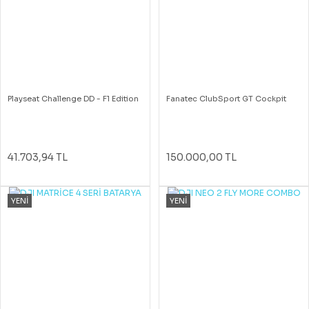
Playseat Challenge DD - F1 Edition
Fanatec ClubSport GT Cockpit
41.703,94 TL
150.000,00 TL
YENİ
YENİ