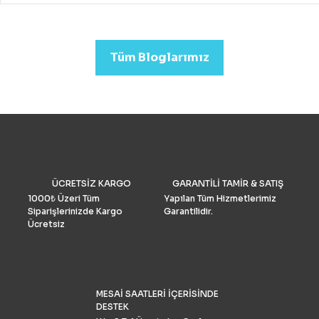
drone almak mümkündür.
Profesyonel görüntü kalit
arıyorsanız (düğün veya
emlak)sektörleri için uygu
Tüm Bloglarımız
Drone Fiyatları oldukça yük
Performans ve Yedek akse
göre fiyat daha da yükselm
2022’de fotoğrafçılar için 
drone seçimlerimize gelinc
manzaraya hükmediyor. A
tüketiciler, DJI’nin en iyis
bilmeli ve bulgularımızı dol
doğrulamış olmalıdır. İşte k
drone pazar araştırması ve
ÜCRETSİZ KARGO
GARANTİLİ TAMİR & SATIŞ
grubu Drone Industry Insi
tarafından FAA drone kayı
1000₺ Üzeri Tüm
Yapılan Tüm Hizmetlerimiz
numaralarının analizine gö
Siparişlerinizde Kargo
Garantilidir.
Türkiye’de %90 pazar payı
Ücretsiz
sahiptir.
MESAİ SAATLERİ İÇERİSİNDE
DESTEK