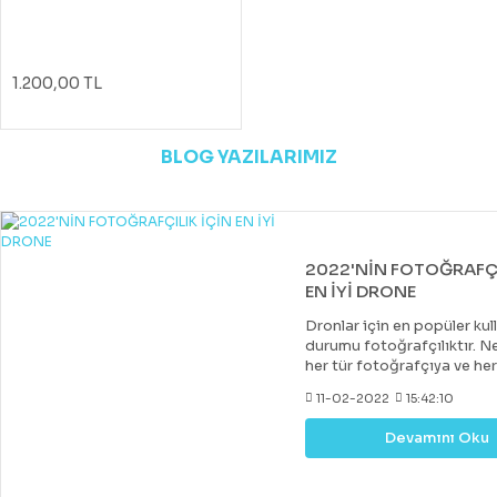
1.200,00 TL
BLOG YAZILARIMIZ
2022'NİN FOTOĞRAFÇI
EN İYİ DRONE
Dronlar için en popüler kul
durumu fotoğrafçılıktır. Ne
her tür fotoğrafçıya ve he
uygun bir drone var. Çoğu 
11-02-2022
15:42:10
drone, DJI tarafından yapıl
diğer markalar tarafından 
Devamını Oku
değerli rakipler de vardır. 
fiyatlara hobi veya deney
kazanabileceğiniz iyi bir k