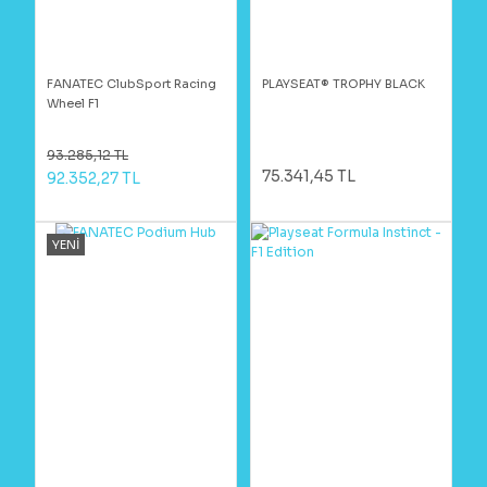
FANATEC ClubSport Racing
PLAYSEAT® TROPHY BLACK
Wheel F1
93.285,12 TL
75.341,45 TL
92.352,27 TL
YENİ