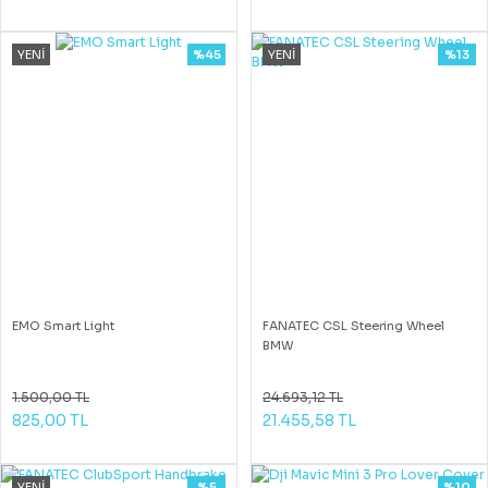
YENİ
%45
YENİ
%13
EMO Smart Light
FANATEC CSL Steering Wheel
BMW
1.500,00 TL
24.693,12 TL
825,00 TL
21.455,58 TL
YENİ
%5
%10