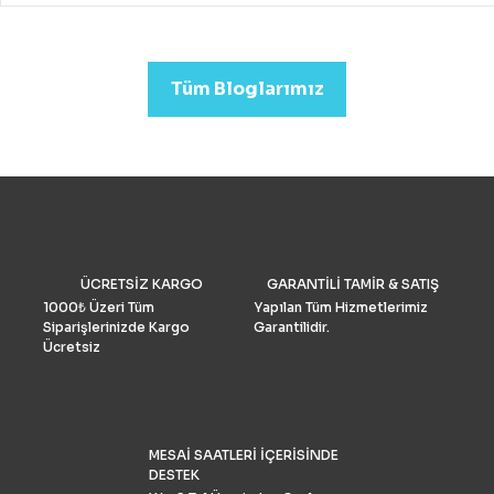
drone almak mümkündür.
Profesyonel görüntü kalit
arıyorsanız (düğün veya
emlak)sektörleri için uygu
Tüm Bloglarımız
Drone Fiyatları oldukça yük
Performans ve Yedek akse
göre fiyat daha da yükselm
2022’de fotoğrafçılar için 
drone seçimlerimize gelinc
manzaraya hükmediyor. A
tüketiciler, DJI’nin en iyis
bilmeli ve bulgularımızı dol
doğrulamış olmalıdır. İşte k
drone pazar araştırması ve
ÜCRETSİZ KARGO
GARANTİLİ TAMİR & SATIŞ
grubu Drone Industry Insi
tarafından FAA drone kayı
1000₺ Üzeri Tüm
Yapılan Tüm Hizmetlerimiz
numaralarının analizine gö
Siparişlerinizde Kargo
Garantilidir.
Türkiye’de %90 pazar payı
Ücretsiz
sahiptir.
MESAİ SAATLERİ İÇERİSİNDE
DESTEK