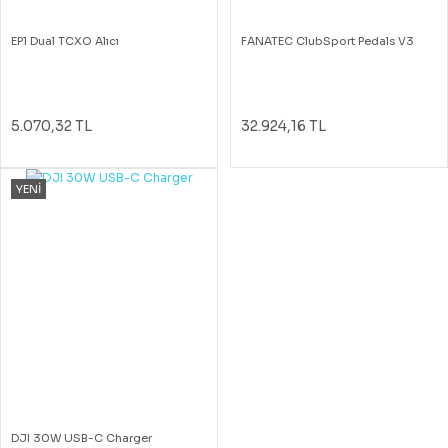
EP1 Dual TCXO Alıcı
FANATEC ClubSport Pedals V3
5.070,32 TL
32.924,16 TL
YENİ
DJI 30W USB-C Charger