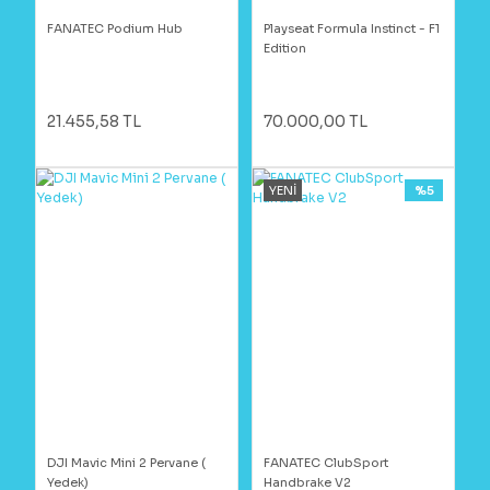
FANATEC Podium Hub
Playseat Formula Instinct - F1
Edition
21.455,58 TL
70.000,00 TL
YENİ
%5
DJI Mavic Mini 2 Pervane (
FANATEC ClubSport
Yedek)
Handbrake V2