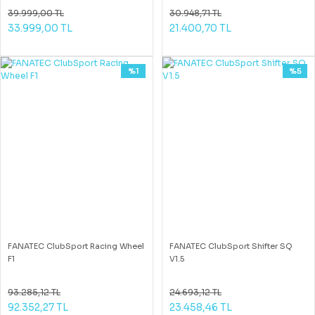
39.999,00 TL
30.948,71 TL
33.999,00 TL
21.400,70 TL
%1
%5
FANATEC ClubSport Racing Wheel
FANATEC ClubSport Shifter SQ
F1
V1.5
93.285,12 TL
24.693,12 TL
92.352,27 TL
23.458,46 TL