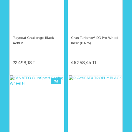
Playseat Challenge Black
Gran Turismo® DD Pro Wheel
ActiFit
Base (8 Nm)
22.498,18 TL
46.258,44 TL
%1