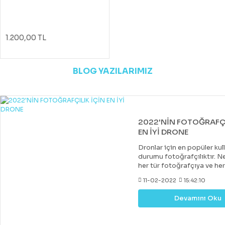
1.200,00 TL
BLOG YAZILARIMIZ
2022'NİN FOTOĞRAFÇI
EN İYİ DRONE
Dronlar için en popüler kul
durumu fotoğrafçılıktır. Ne
her tür fotoğrafçıya ve he
uygun bir drone var. Çoğu 
11-02-2022
15:42:10
drone, DJI tarafından yapıl
diğer markalar tarafından 
Devamını Oku
değerli rakipler de vardır. 
fiyatlara hobi veya deney
kazanabileceğiniz iyi bir k