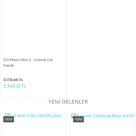
DJI Mavic Mini 2- Orijinal Üst
Kapak
3.713,46 TL
3.342,12 TL
YENİ GELENLER
YENİ
YENİ