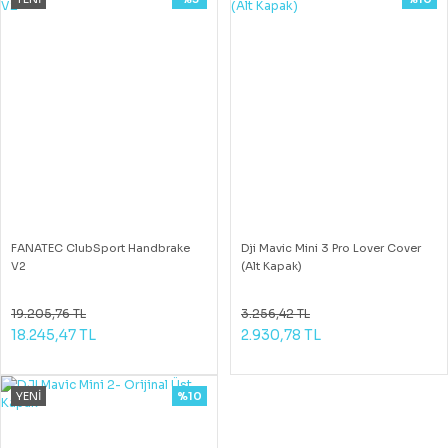
FANATEC ClubSport Handbrake
Dji Mavic Mini 3 Pro Lover Cover
V2
(Alt Kapak)
19.205,76 TL
3.256,42 TL
18.245,47 TL
2.930,78 TL
YENİ
%10