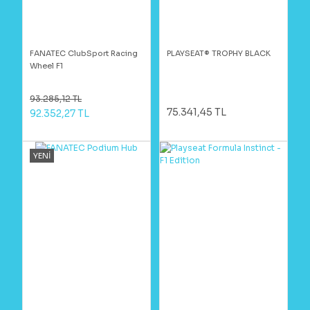
FANATEC ClubSport Racing
PLAYSEAT® TROPHY BLACK
Wheel F1
93.285,12 TL
75.341,45 TL
92.352,27 TL
YENİ