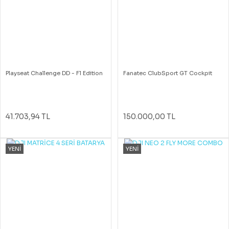
Playseat Challenge DD - F1 Edition
Fanatec ClubSport GT Cockpit
41.703,94 TL
150.000,00 TL
YENİ
YENİ