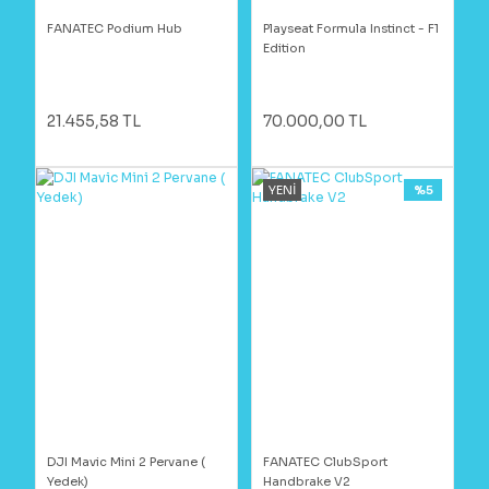
FANATEC Podium Hub
Playseat Formula Instinct - F1
Edition
21.455,58 TL
70.000,00 TL
YENİ
%5
DJI Mavic Mini 2 Pervane (
FANATEC ClubSport
Yedek)
Handbrake V2