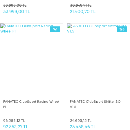
39.999,00 TL
30.948,71 TL
33.999,00 TL
21.400,70 TL
%1
%5
FANATEC ClubSport Racing Wheel
FANATEC ClubSport Shifter SQ
F1
V1.5
93.285,12 TL
24.693,12 TL
92.352,27 TL
23.458,46 TL