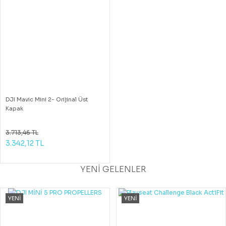
DJI Mavic Mini 2- Orijinal Üst
Kapak
3.713,46 TL
3.342,12 TL
YENİ GELENLER
YENİ
YENİ