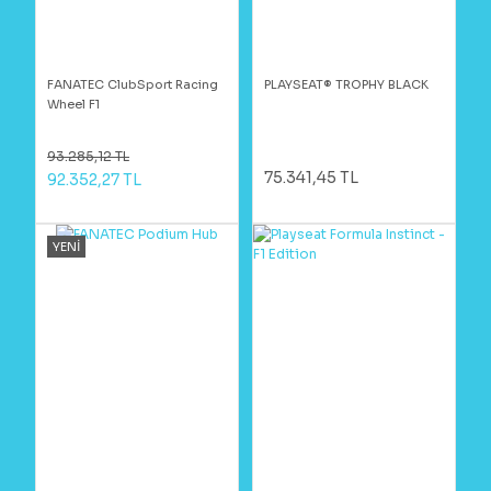
FANATEC ClubSport Racing
PLAYSEAT® TROPHY BLACK
Wheel F1
93.285,12 TL
75.341,45 TL
92.352,27 TL
YENİ