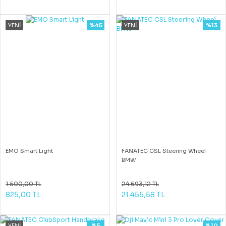
YENİ
%45
YENİ
%13
EMO Smart Light
FANATEC CSL Steering Wheel
BMW
1.500,00 TL
24.693,12 TL
825,00 TL
21.455,58 TL
YENİ
%5
%10