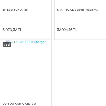
EP1 Dual TCXO Alıcı
FANATEC ClubSport Pedals V3
5.070,32 TL
32.924,16 TL
YENİ
DJI 30W USB-C Charger