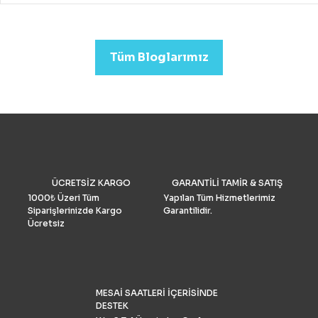
drone almak mümkündür.
Profesyonel görüntü kalit
arıyorsanız (düğün veya
emlak)sektörleri için uygu
Tüm Bloglarımız
Drone Fiyatları oldukça yük
Performans ve Yedek akse
göre fiyat daha da yükselm
2022’de fotoğrafçılar için 
drone seçimlerimize gelinc
manzaraya hükmediyor. A
tüketiciler, DJI’nin en iyis
bilmeli ve bulgularımızı dol
doğrulamış olmalıdır. İşte k
drone pazar araştırması ve
ÜCRETSİZ KARGO
GARANTİLİ TAMİR & SATIŞ
grubu Drone Industry Insi
tarafından FAA drone kayı
1000₺ Üzeri Tüm
Yapılan Tüm Hizmetlerimiz
numaralarının analizine gö
Siparişlerinizde Kargo
Garantilidir.
Türkiye’de %90 pazar payı
Ücretsiz
sahiptir.
MESAİ SAATLERİ İÇERİSİNDE
DESTEK