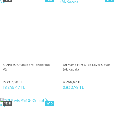
FANATEC ClubSport Handbrake
Dji Mavic Mini 3 Pro Lover Cover
V2
(Alt Kapak)
19.205,76 TL
3.256,42 TL
18.245,47 TL
2.930,78 TL
YENİ
%10