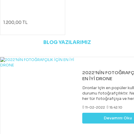
1.200,00 TL
BLOG YAZILARIMIZ
2022'NİN FOTOĞRAFÇI
EN İYİ DRONE
Dronlar için en popüler kul
durumu fotoğrafçılıktır. Ne
her tür fotoğrafçıya ve he
uygun bir drone var. Çoğu 
11-02-2022
15:42:10
drone, DJI tarafından yapıl
diğer markalar tarafından 
Devamını Oku
değerli rakipler de vardır. 
fiyatlara hobi veya deney
kazanabileceğiniz iyi bir k