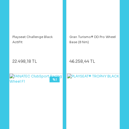
Playseat Challenge Black
Gran Turismo® DD Pro Wheel
ActiFit
Base (8 Nm)
22.498,18 TL
46.258,44 TL
%1