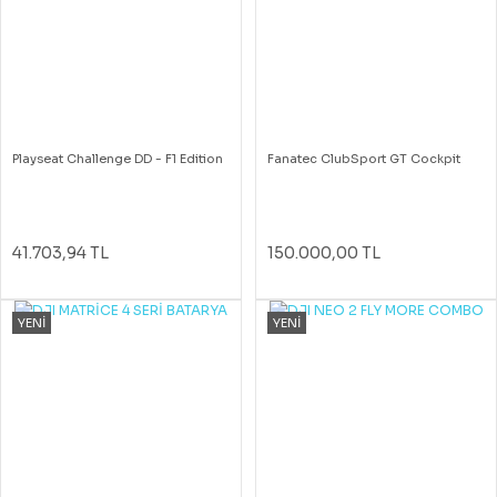
Playseat Challenge DD - F1 Edition
Fanatec ClubSport GT Cockpit
41.703,94 TL
150.000,00 TL
YENİ
YENİ