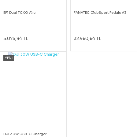
EP1 Dual TCXO Alıcı
FANATEC ClubSport Pedals V3
5.075,94 TL
32.960,64 TL
YENİ
DJI 30W USB-C Charger