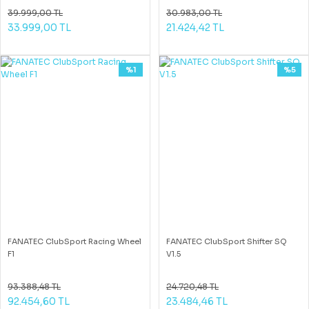
39.999,00 TL
30.983,00 TL
33.999,00 TL
21.424,42 TL
%1
%5
FANATEC ClubSport Racing Wheel
FANATEC ClubSport Shifter SQ
F1
V1.5
93.388,48 TL
24.720,48 TL
92.454,60 TL
23.484,46 TL