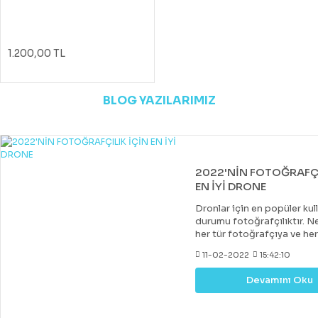
1.200,00 TL
BLOG YAZILARIMIZ
2022'NİN FOTOĞRAFÇI
EN İYİ DRONE
Dronlar için en popüler kul
durumu fotoğrafçılıktır. Ne
her tür fotoğrafçıya ve he
uygun bir drone var. Çoğu 
11-02-2022
15:42:10
drone, DJI tarafından yapıl
diğer markalar tarafından 
Devamını Oku
değerli rakipler de vardır. 
fiyatlara hobi veya deney
kazanabileceğiniz iyi bir k