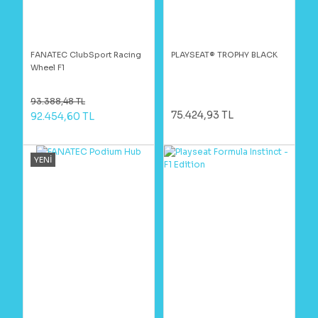
FANATEC ClubSport Racing
PLAYSEAT® TROPHY BLACK
Wheel F1
93.388,48 TL
75.424,93 TL
92.454,60 TL
YENİ