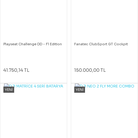
Playseat Challenge DD - F1 Edition
Fanatec ClubSport GT Cockpit
41.750,14 TL
150.000,00 TL
YENİ
YENİ