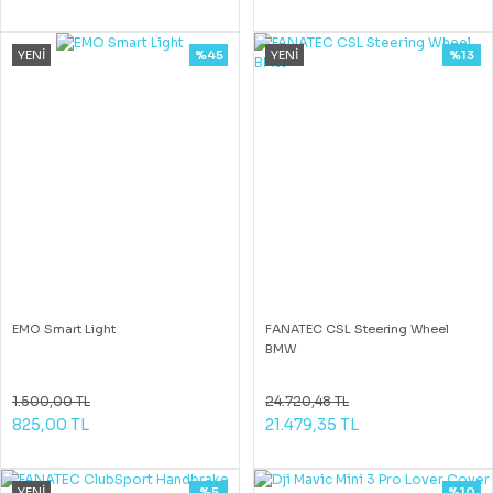
YENİ
%45
YENİ
%13
EMO Smart Light
FANATEC CSL Steering Wheel
BMW
1.500,00 TL
24.720,48 TL
825,00 TL
21.479,35 TL
YENİ
%5
%10