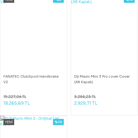
FANATEC ClubSport Handbrake
Dji Mavic Mini 3 Pro Lover Cover
V2
(Alt Kapak)
19.227,04 TL
3.255,23 TL
18.265,69 TL
2.929,71 TL
YENİ
%10