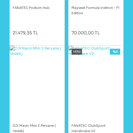
FANATEC Podium Hub
Playseat Formula Instinct - F1
Edition
21.479,35 TL
70.000,00 TL
YENİ
%5
DJI Mavic Mini 2 Pervane (
FANATEC ClubSport
Yedek)
Handbrake V2