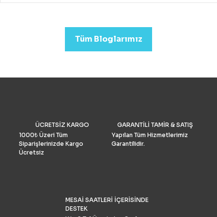
drone almak mümkündür.
Profesyonel görüntü kalit
arıyorsanız (düğün veya
emlak)sektörleri için uygu
Tüm Bloglarımız
Drone Fiyatları oldukça yük
Performans ve Yedek akse
göre fiyat daha da yükselm
2022’de fotoğrafçılar için 
drone seçimlerimize gelinc
manzaraya hükmediyor. A
tüketiciler, DJI’nin en iyis
bilmeli ve bulgularımızı dol
doğrulamış olmalıdır. İşte k
drone pazar araştırması ve
ÜCRETSİZ KARGO
GARANTİLİ TAMİR & SATIŞ
grubu Drone Industry Insi
tarafından FAA drone kayı
1000₺ Üzeri Tüm
Yapılan Tüm Hizmetlerimiz
numaralarının analizine gö
Siparişlerinizde Kargo
Garantilidir.
Türkiye’de %90 pazar payı
Ücretsiz
sahiptir.
MESAİ SAATLERİ İÇERİSİNDE
DESTEK