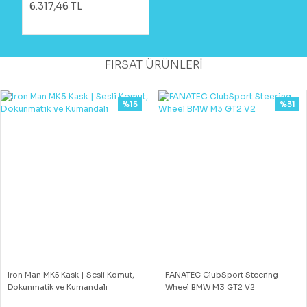
6.317,46 TL
FIRSAT ÜRÜNLERİ
%15
%31
Iron Man MK5 Kask | Sesli Komut,
FANATEC ClubSport Steering
Dokunmatik ve Kumandalı
Wheel BMW M3 GT2 V2