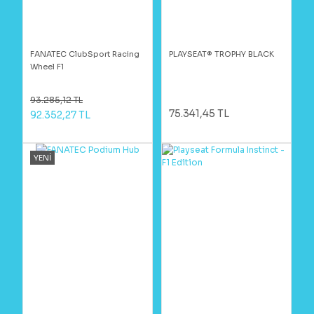
FANATEC ClubSport Racing
PLAYSEAT® TROPHY BLACK
Wheel F1
93.285,12 TL
75.341,45 TL
92.352,27 TL
YENİ