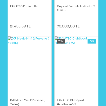
FANATEC Podium Hub
Playseat Formula Instinct - F1
Edition
21.455,58 TL
70.000,00 TL
YENİ
%5
DJI Mavic Mini 2 Pervane (
FANATEC ClubSport
Yedek)
Handbrake V2