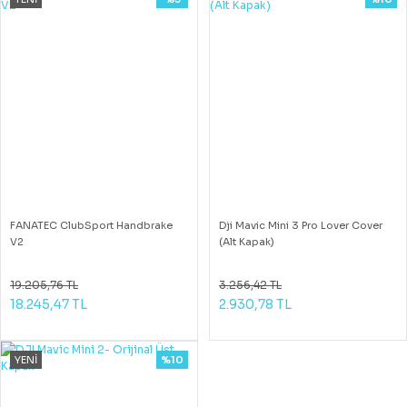
FANATEC ClubSport Handbrake
Dji Mavic Mini 3 Pro Lover Cover
V2
(Alt Kapak)
19.205,76 TL
3.256,42 TL
18.245,47 TL
2.930,78 TL
YENİ
%10