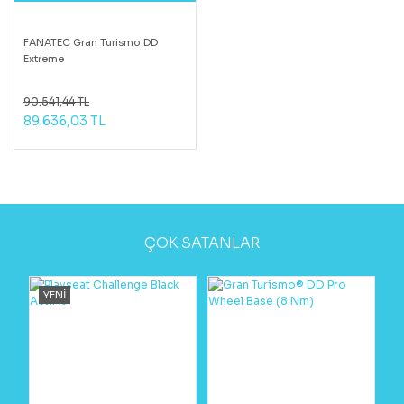
FANATEC Gran Turismo DD
Extreme
90.541,44 TL
89.636,03 TL
ÇOK SATANLAR
YENİ