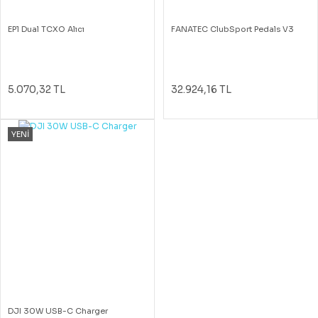
EP1 Dual TCXO Alıcı
FANATEC ClubSport Pedals V3
5.070,32 TL
32.924,16 TL
YENİ
DJI 30W USB-C Charger