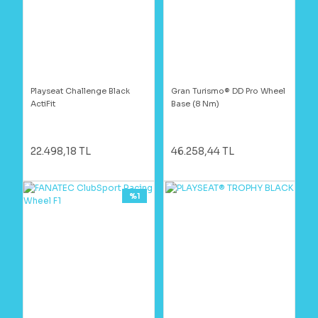
Playseat Challenge Black
Gran Turismo® DD Pro Wheel
ActiFit
Base (8 Nm)
22.498,18 TL
46.258,44 TL
%1