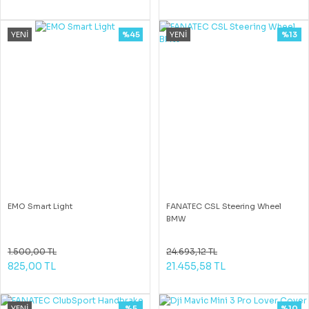
YENİ
%45
YENİ
%13
EMO Smart Light
FANATEC CSL Steering Wheel
BMW
1.500,00 TL
24.693,12 TL
825,00 TL
21.455,58 TL
YENİ
%5
%10