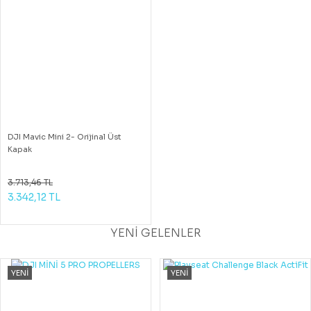
DJI Mavic Mini 2- Orijinal Üst
Kapak
3.713,46 TL
3.342,12 TL
YENİ GELENLER
YENİ
YENİ