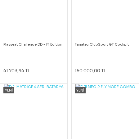
Playseat Challenge DD - F1 Edition
Fanatec ClubSport GT Cockpit
41.703,94 TL
150.000,00 TL
YENİ
YENİ