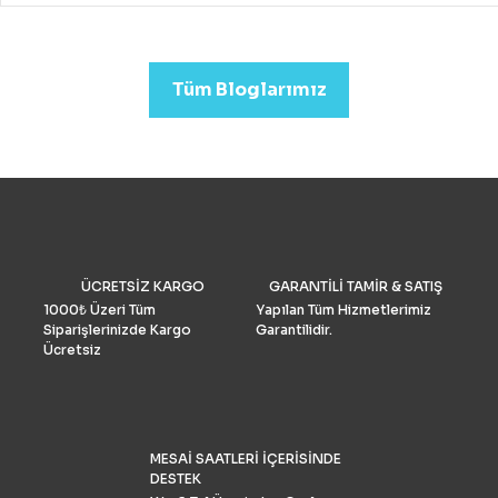
drone almak mümkündür.
Profesyonel görüntü kalit
arıyorsanız (düğün veya
emlak)sektörleri için uygu
Tüm Bloglarımız
Drone Fiyatları oldukça yük
Performans ve Yedek akse
göre fiyat daha da yükselm
2022’de fotoğrafçılar için 
drone seçimlerimize gelinc
manzaraya hükmediyor. A
tüketiciler, DJI’nin en iyis
bilmeli ve bulgularımızı dol
doğrulamış olmalıdır. İşte k
drone pazar araştırması ve
ÜCRETSİZ KARGO
GARANTİLİ TAMİR & SATIŞ
grubu Drone Industry Insi
tarafından FAA drone kayı
1000₺ Üzeri Tüm
Yapılan Tüm Hizmetlerimiz
numaralarının analizine gö
Siparişlerinizde Kargo
Garantilidir.
Türkiye’de %90 pazar payı
Ücretsiz
sahiptir.
MESAİ SAATLERİ İÇERİSİNDE
DESTEK