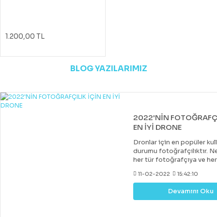
1.200,00 TL
BLOG YAZILARIMIZ
2022'NİN FOTOĞRAFÇI
EN İYİ DRONE
Dronlar için en popüler kul
durumu fotoğrafçılıktır. Ne
her tür fotoğrafçıya ve he
uygun bir drone var. Çoğu 
11-02-2022
15:42:10
drone, DJI tarafından yapıl
diğer markalar tarafından 
Devamını Oku
değerli rakipler de vardır. 
fiyatlara hobi veya deney
kazanabileceğiniz iyi bir k