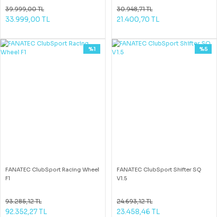
39.999,00 TL
30.948,71 TL
33.999,00 TL
21.400,70 TL
%1
%5
FANATEC ClubSport Racing Wheel
FANATEC ClubSport Shifter SQ
F1
V1.5
93.285,12 TL
24.693,12 TL
92.352,27 TL
23.458,46 TL