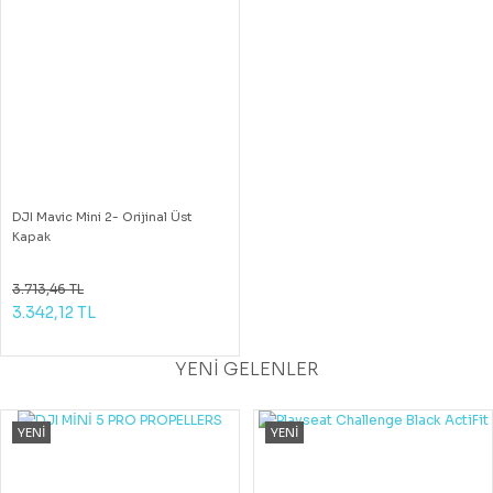
DJI Mavic Mini 2- Orijinal Üst
Kapak
3.713,46 TL
3.342,12 TL
YENİ GELENLER
YENİ
YENİ