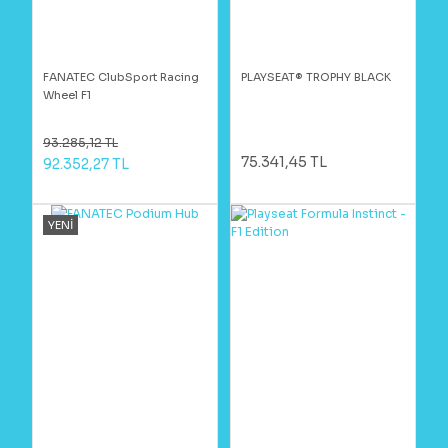
FANATEC ClubSport Racing
PLAYSEAT® TROPHY BLACK
Wheel F1
93.285,12 TL
75.341,45 TL
92.352,27 TL
YENİ