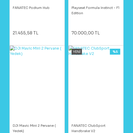
FANATEC Podium Hub
Playseat Formula Instinct - F1
Edition
21.455,58 TL
70.000,00 TL
YENİ
%5
DJI Mavic Mini 2 Pervane (
FANATEC ClubSport
Yedek)
Handbrake V2