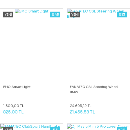
YENİ
%45
YENİ
%13
EMO Smart Light
FANATEC CSL Steering Wheel
BMW
1.500,00 TL
24.693,12 TL
825,00 TL
21.455,58 TL
YENİ
%5
%10