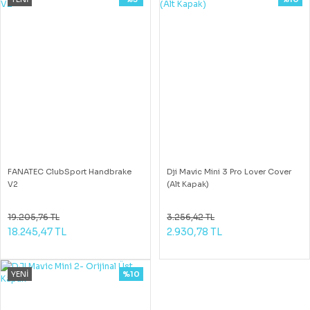
FANATEC ClubSport Handbrake
Dji Mavic Mini 3 Pro Lover Cover
V2
(Alt Kapak)
19.205,76 TL
3.256,42 TL
18.245,47 TL
2.930,78 TL
YENİ
%10