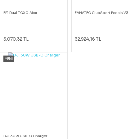
EP1 Dual TCXO Alıcı
FANATEC ClubSport Pedals V3
5.070,32 TL
32.924,16 TL
YENİ
DJI 30W USB-C Charger