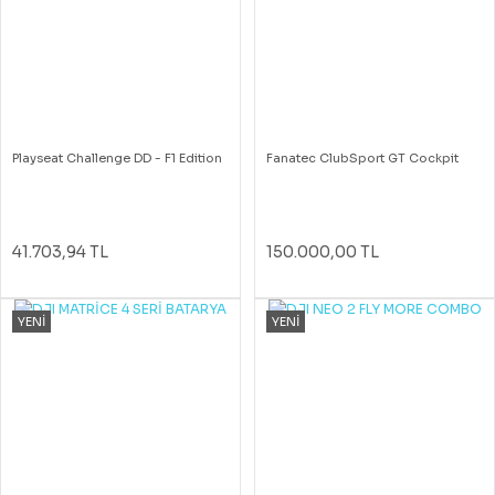
Playseat Challenge DD - F1 Edition
Fanatec ClubSport GT Cockpit
41.703,94 TL
150.000,00 TL
YENİ
YENİ