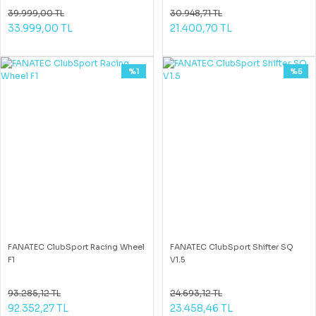
39.999,00 TL
30.948,71 TL
33.999,00 TL
21.400,70 TL
%1
%5
FANATEC ClubSport Racing Wheel
FANATEC ClubSport Shifter SQ
F1
V1.5
93.285,12 TL
24.693,12 TL
92.352,27 TL
23.458,46 TL