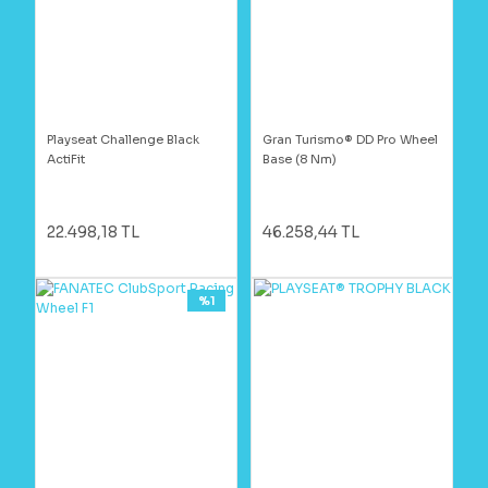
Playseat Challenge Black
Gran Turismo® DD Pro Wheel
ActiFit
Base (8 Nm)
22.498,18 TL
46.258,44 TL
%1