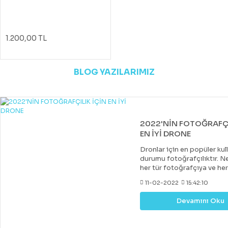
1.200,00 TL
BLOG YAZILARIMIZ
2022'NİN FOTOĞRAFÇI
EN İYİ DRONE
Dronlar için en popüler kul
durumu fotoğrafçılıktır. Ne
her tür fotoğrafçıya ve he
uygun bir drone var. Çoğu 
11-02-2022
15:42:10
drone, DJI tarafından yapıl
diğer markalar tarafından 
Devamını Oku
değerli rakipler de vardır. 
fiyatlara hobi veya deney
kazanabileceğiniz iyi bir k