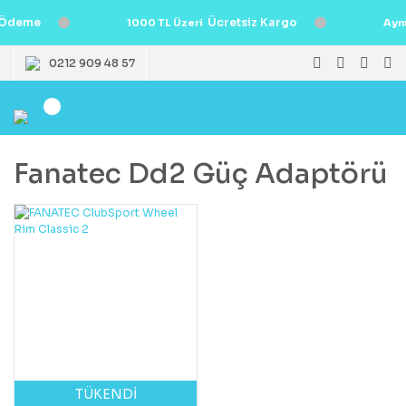
Ödeme
Ücretsiz Kargo
1000 TL Üzeri
Ayn
0212 909 48 57
Fanatec Dd2 Güç Adaptörü
TÜKENDİ