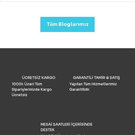
drone almak mümkündür.
Profesyonel görüntü kalit
arıyorsanız (düğün veya
emlak)sektörleri için uygu
Tüm Bloglarımız
Drone Fiyatları oldukça yük
Performans ve Yedek akse
göre fiyat daha da yükselm
2022’de fotoğrafçılar için 
drone seçimlerimize gelinc
manzaraya hükmediyor. A
tüketiciler, DJI’nin en iyis
bilmeli ve bulgularımızı dol
doğrulamış olmalıdır. İşte k
drone pazar araştırması ve
ÜCRETSİZ KARGO
GARANTİLİ TAMİR & SATIŞ
grubu Drone Industry Insi
tarafından FAA drone kayı
1000₺ Üzeri Tüm
Yapılan Tüm Hizmetlerimiz
numaralarının analizine gö
Siparişlerinizde Kargo
Garantilidir.
Türkiye’de %90 pazar payı
Ücretsiz
sahiptir.
MESAİ SAATLERİ İÇERİSİNDE
DESTEK