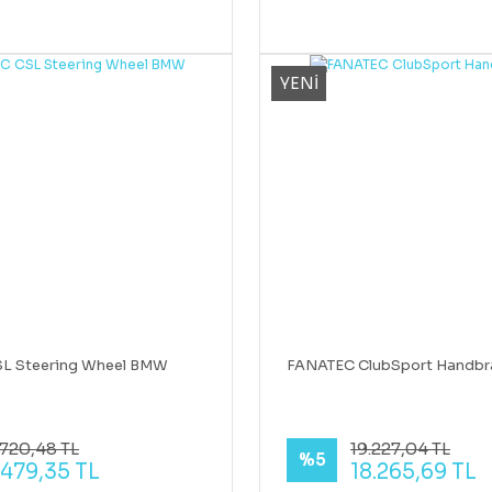
YENİ
L Steering Wheel BMW
FANATEC ClubSport Handbr
.720,48 TL
19.227,04 TL
%5
.479,35 TL
18.265,69 TL