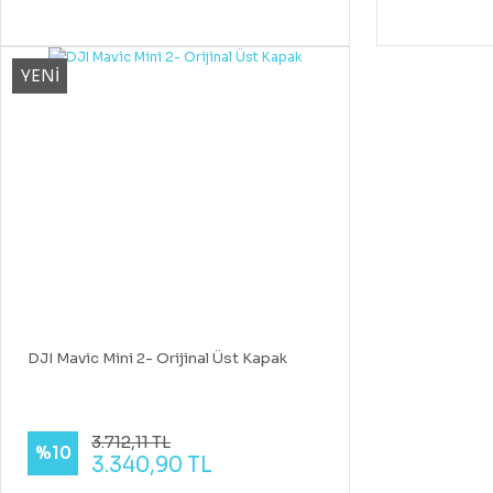
YENİ
DJI Mavic Mini 2- Orijinal Üst Kapak
3.712,11 TL
%10
3.340,90 TL