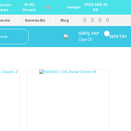
16:00
0533 056 32
nı Gün
İletişim
argo
Öncesi
88
ervisi
Basında Biz
Blog
GİRİŞ YAP
SEPETİM
esuar
Üye Ol