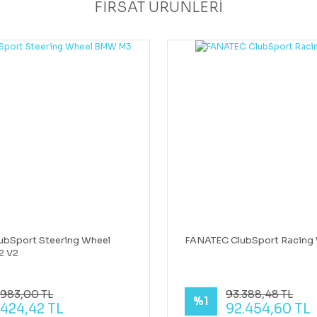
FIRSAT ÜRÜNLERİ
ubSport Steering Wheel
FANATEC ClubSport Racing 
2 V2
.983,00 TL
93.388,48 TL
%1
.424,42 TL
92.454,60 TL