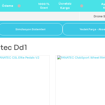
Ücretsiz
1000 TL
Ay
Ödeme
Üzeri
Kargo
K
Drone S
Simülasyon Sistemleri
Yedek Parça - Aks
tec Dd1