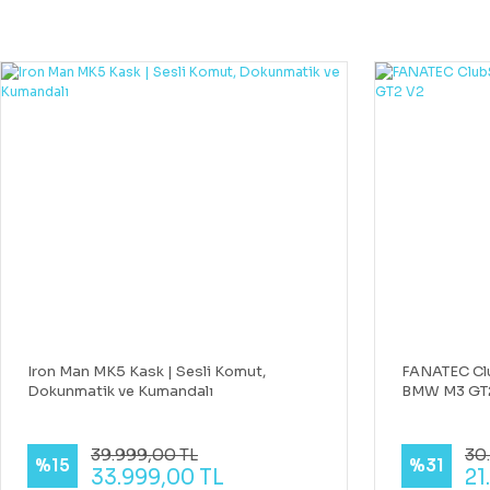
Iron Man MK5 Kask | Sesli Komut,
FANATEC Cl
Dokunmatik ve Kumandalı
BMW M3 GT
39.999,00 TL
30
%15
%31
33.999,00 TL
21