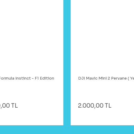
ormula Instinct - F1 Edition
DJI Mavic Mini 2 Pervane ( Y
,00 TL
2.000,00 TL