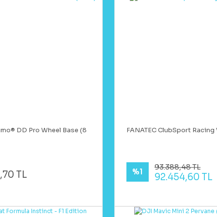
smo® DD Pro Wheel Base (8
FANATEC ClubSport Racing 
93.388,48 TL
%1
,70 TL
92.454,60 TL