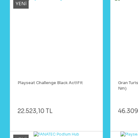
YENİ
Playseat Challenge Black ActiFit
Gran Turi
Nm)
22.523,10 TL
46.309