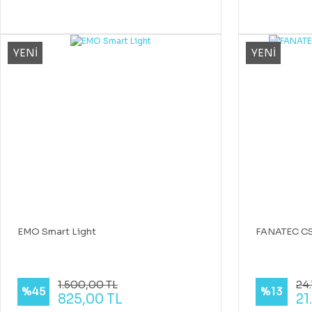
YENİ
YENİ
EMO Smart Light
FANATEC CS
1.500,00 TL
24
%45
%13
825,00 TL
21