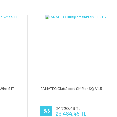
Wheel F1
FANATEC ClubSport Shifter SQ V1.5
24.720,48 TL
%5
23.484,46 TL