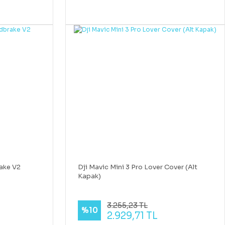
ake V2
Dji Mavic Mini 3 Pro Lover Cover (Alt
Kapak)
3.255,23 TL
%10
2.929,71 TL