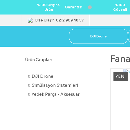
%100 Orijinal
%100
Garantisi
Ürün
Güvenli
Bize Ulaşın
0212 909 48 57
DJI Drone
Fana
Ürün Grupları
YENİ
DJI Drone
Simülasyon Sistemleri
Yedek Parça - Aksesuar