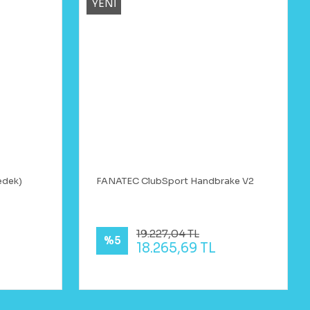
YENİ
edek)
FANATEC ClubSport Handbrake V2
19.227,04 TL
%5
18.265,69 TL