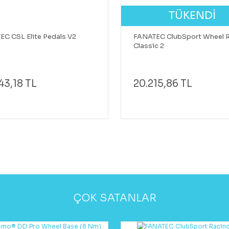
TÜKENDİ
C CSL Elite Pedals V2
FANATEC ClubSport Wheel 
Classic 2
43,18 TL
20.215,86 TL
ÇOK SATANLAR