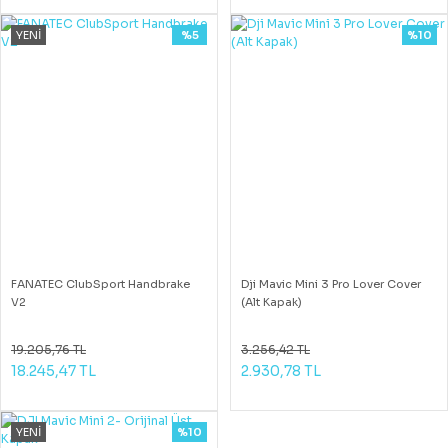
YENİ
%5
%10
FANATEC ClubSport Handbrake
Dji Mavic Mini 3 Pro Lover Cover
V2
(Alt Kapak)
19.205,76 TL
3.256,42 TL
18.245,47 TL
2.930,78 TL
YENİ
%10