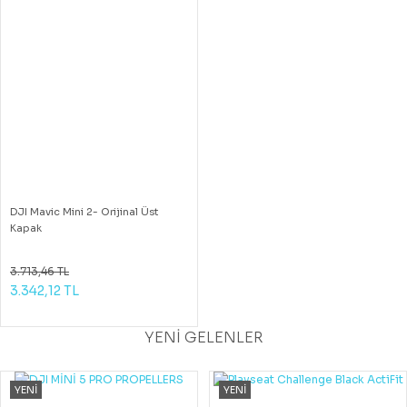
DJI Mavic Mini 2- Orijinal Üst
Kapak
3.713,46 TL
3.342,12 TL
YENİ GELENLER
YENİ
YENİ