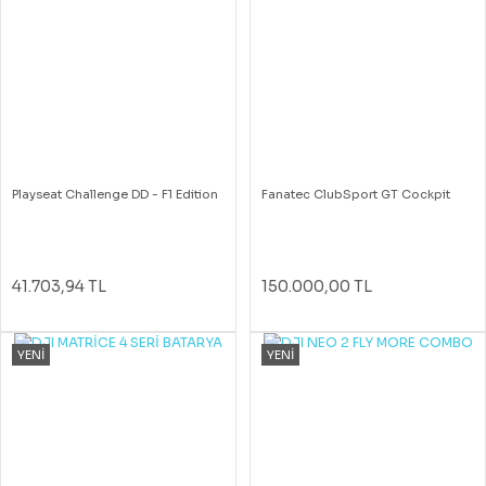
Playseat Challenge DD - F1 Edition
Fanatec ClubSport GT Cockpit
41.703,94 TL
150.000,00 TL
YENİ
YENİ