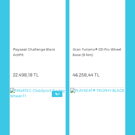
Playseat Challenge Black
Gran Turismo® DD Pro Wheel
ActiFit
Base (8 Nm)
22.498,18 TL
46.258,44 TL
%1