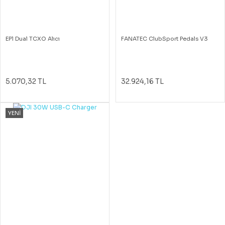
EP1 Dual TCXO Alıcı
FANATEC ClubSport Pedals V3
5.070,32 TL
32.924,16 TL
YENİ