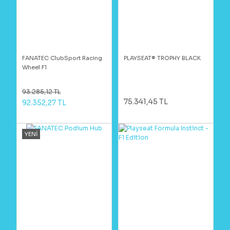
FANATEC ClubSport Racing
PLAYSEAT® TROPHY BLACK
Wheel F1
93.285,12 TL
75.341,45 TL
92.352,27 TL
YENİ