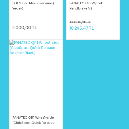
DJI Mavic Mini 2 Pervane (
FANATEC ClubSport
Yedek)
Handbrake V2
19.205,76 TL
2.000,00 TL
18.245,47 TL
FANATEC QR1 Wheel-side
(ClubSport Quick Release
Adapter Black)