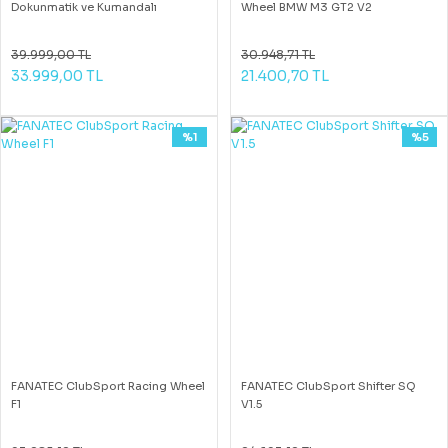
Dokunmatik ve Kumandalı
Wheel BMW M3 GT2 V2
39.999,00 TL
30.948,71 TL
33.999,00 TL
21.400,70 TL
%1
%5
FANATEC ClubSport Racing Wheel
FANATEC ClubSport Shifter SQ
F1
V1.5