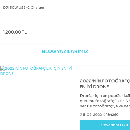
DJI 30W USB-C Charger
1.200,00 TL
BLOG YAZILARIMIZ
2022'NİN FOTOĞRAFÇI
EN İYİ DRONE
Dronlar için en popüler kul
durumu fotoğrafçılıktır. Ne
her tür fotoğrafçıya ve he
uygun bir drone var. Çoğu 
11-02-2022
15:42:10
drone, DJI tarafından yapıl
diğer markalar tarafından 
Devamını Oku
değerli rakipler de vardır. 