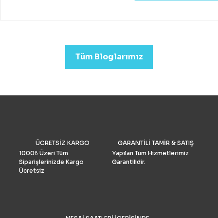
fiyatlara hobi veya deney
kazanabileceğiniz iyi bir k
drone almak mümkündür.
Profesyonel görüntü kalit
arıyorsanız (düğün veya
emlak)sektörleri için uygu
Tüm Bloglarımız
Drone Fiyatları oldukça yük
Performans ve Yedek akse
göre fiyat daha da yükselm
2022’de fotoğrafçılar için 
drone seçimlerimize gelinc
manzaraya hükmediyor. A
tüketiciler, DJI’nin en iyis
bilmeli ve bulgularımızı dol
doğrulamış olmalıdır. İşte k
drone pazar araştırması ve
ÜCRETSİZ KARGO
GARANTİLİ TAMİR & SATIŞ
grubu Drone Industry Insi
tarafından FAA drone kayı
1000₺ Üzeri Tüm
Yapılan Tüm Hizmetlerimiz
numaralarının analizine gö
Siparişlerinizde Kargo
Garantilidir.
Türkiye’de %90 pazar payı
Ücretsiz
sahiptir.