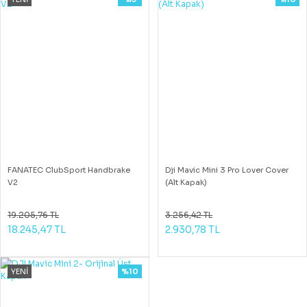
FANATEC ClubSport Handbrake
Dji Mavic Mini 3 Pro Lover Cover
V2
(Alt Kapak)
19.205,76 TL
3.256,42 TL
18.245,47 TL
2.930,78 TL
YENİ
%10