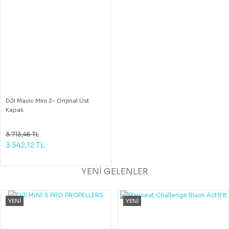
DJI Mavic Mini 2- Orijinal Üst
Kapak
3.713,46 TL
3.342,12 TL
YENİ GELENLER
YENİ
YENİ