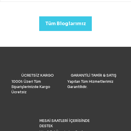
drone almak mümkündür.
Profesyonel görüntü kalit
arıyorsanız (düğün veya
emlak)sektörleri için uygu
Tüm Bloglarımız
Drone Fiyatları oldukça yük
Performans ve Yedek akse
göre fiyat daha da yükselm
2022’de fotoğrafçılar için 
drone seçimlerimize gelinc
manzaraya hükmediyor. A
tüketiciler, DJI’nin en iyis
bilmeli ve bulgularımızı dol
doğrulamış olmalıdır. İşte k
drone pazar araştırması ve
ÜCRETSİZ KARGO
GARANTİLİ TAMİR & SATIŞ
grubu Drone Industry Insi
tarafından FAA drone kayı
1000₺ Üzeri Tüm
Yapılan Tüm Hizmetlerimiz
numaralarının analizine gö
Siparişlerinizde Kargo
Garantilidir.
Türkiye’de %90 pazar payı
Ücretsiz
sahiptir.
MESAİ SAATLERİ İÇERİSİNDE
DESTEK