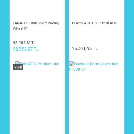
FANATEC ClubSport Racing
PLAYSEAT® TROPHY BLACK
Wheel F1
93.285,12 TL
75.341,45 TL
92.352,27 TL
YENİ