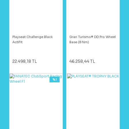
Playseat Challenge Black
Gran Turismo® DD Pro Wheel
ActiFit
Base (8 Nm)
22.498,18 TL
46.258,44 TL
%1