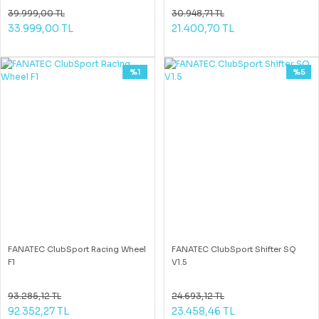
39.999,00 TL
30.948,71 TL
33.999,00 TL
21.400,70 TL
%1
%5
FANATEC ClubSport Racing Wheel
FANATEC ClubSport Shifter SQ
F1
V1.5
93.285,12 TL
24.693,12 TL
92.352,27 TL
23.458,46 TL