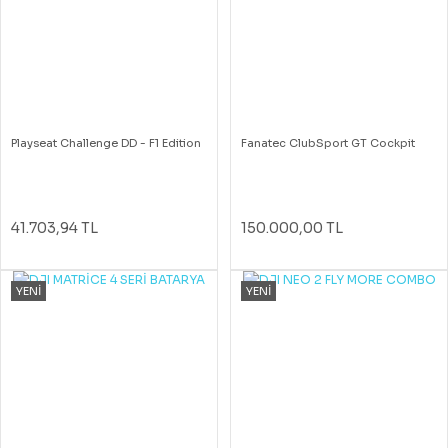
Playseat Challenge DD - F1 Edition
Fanatec ClubSport GT Cockpit
41.703,94 TL
150.000,00 TL
YENİ
YENİ