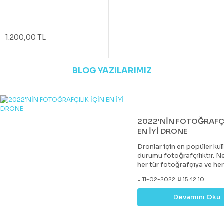
1.200,00 TL
BLOG YAZILARIMIZ
2022'NİN FOTOĞRAFÇI
EN İYİ DRONE
Dronlar için en popüler kul
durumu fotoğrafçılıktır. Ne
her tür fotoğrafçıya ve he
uygun bir drone var. Çoğu 
11-02-2022
15:42:10
drone, DJI tarafından yapıl
diğer markalar tarafından 
Devamını Oku
değerli rakipler de vardır. 
fiyatlara hobi veya deney
kazanabileceğiniz iyi bir k