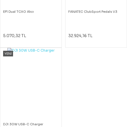
EP1 Dual TCXO Alıcı
FANATEC ClubSport Pedals V3
5.070,32 TL
32.924,16 TL
YENİ
DJI 30W USB-C Charger