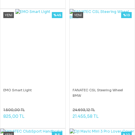
YENİ
%45
YENİ
%13
EMO Smart Light
FANATEC CSL Steering Wheel
BMW
1.500,00 TL
24.693,12 TL
825,00 TL
21.455,58 TL
YENİ
%5
%10