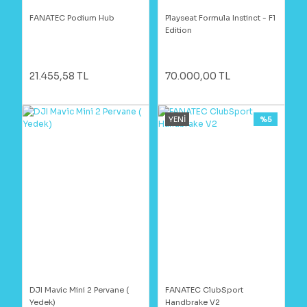
FANATEC Podium Hub
Playseat Formula Instinct - F1
Edition
21.455,58 TL
70.000,00 TL
YENİ
%5
DJI Mavic Mini 2 Pervane (
FANATEC ClubSport
Yedek)
Handbrake V2