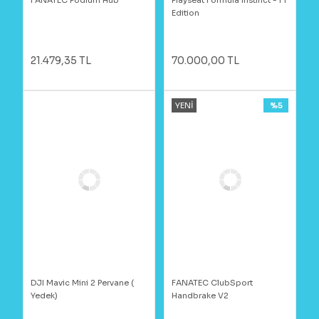
Edition
21.479,35 TL
70.000,00 TL
YENİ
%5
DJI Mavic Mini 2 Pervane (
FANATEC ClubSport
Yedek)
Handbrake V2