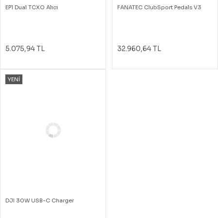
EP1 Dual TCXO Alıcı
FANATEC ClubSport Pedals V3
5.075,94 TL
32.960,64 TL
YENİ
DJI 30W USB-C Charger