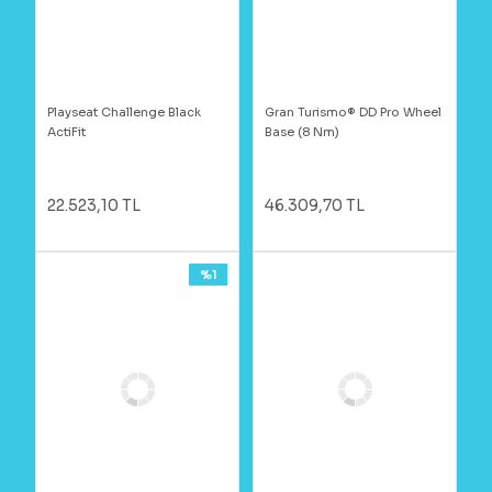
Playseat Challenge Black
Gran Turismo® DD Pro Wheel
ActiFit
Base (8 Nm)
22.523,10 TL
46.309,70 TL
%1