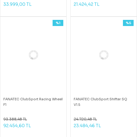
33.999,00 TL
21.424,42 TL
%1
%5
FANATEC ClubSport Racing Wheel
FANATEC ClubSport Shifter SQ
F1
V1.5
93.388,48 TL
24.720,48 TL
92.454,60 TL
23.484,46 TL