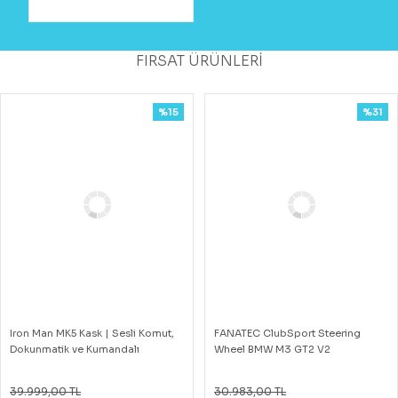
FIRSAT ÜRÜNLERİ
%15
%31
Iron Man MK5 Kask | Sesli Komut,
FANATEC ClubSport Steering
Dokunmatik ve Kumandalı
Wheel BMW M3 GT2 V2
39.999,00 TL
30.983,00 TL