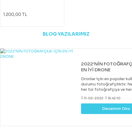
1.200,00 TL
BLOG YAZILARIMIZ
2022'NİN FOTOĞRAFÇI
EN İYİ DRONE
Dronlar için en popüler kul
durumu fotoğrafçılıktır. Ne
her tür fotoğrafçıya ve he
uygun bir drone var. Çoğu 
11-02-2022
15:42:10
drone, DJI tarafından yapıl
diğer markalar tarafından 
Devamını Oku
değerli rakipler de vardır. 
fiyatlara hobi veya deney
kazanabileceğiniz iyi bir k
drone almak mümkündür.
Profesyonel görüntü kalit