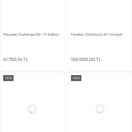
Playseat Challenge DD - F1 Edition
Fanatec ClubSport GT Cockpit
41.750,14 TL
150.000,00 TL
YENİ
YENİ