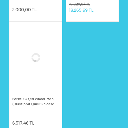
19.227,04 TL
2.000,00 TL
18.265,69 TL
FANATEC QR1 Wheel-side
(ClubSport Quick Release
Adapter Black)
6.317,46 TL