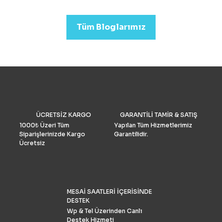
arıyorsanız (düğün veya
emlak)sektörleri için uygu
Tüm Bloglarımız
Drone Fiyatları oldukça yük
Performans ve Yedek akse
göre fiyat daha da yükselm
2022’de fotoğrafçılar için 
drone seçimlerimize gelinc
manzaraya hükmediyor. A
tüketiciler, DJI’nin en iyis
bilmeli ve bulgularımızı dol
doğrulamış olmalıdır. İşte k
drone pazar araştırması ve
ÜCRETSİZ KARGO
GARANTİLİ TAMİR & SATIŞ
grubu Drone Industry Insi
tarafından FAA drone kayı
1000₺ Üzeri Tüm
Yapılan Tüm Hizmetlerimiz
numaralarının analizine gö
Siparişlerinizde Kargo
Garantilidir.
Türkiye’de %90 pazar payı
Ücretsiz
sahiptir.
MESAİ SAATLERİ İÇERİSİNDE
DESTEK
Wp & Tel Üzerinden Canlı
Destek Hizmeti