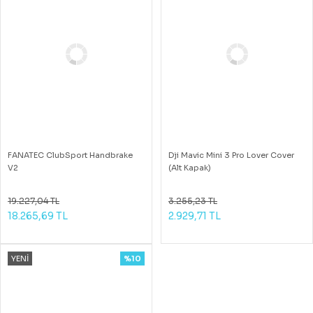
FANATEC ClubSport Handbrake
Dji Mavic Mini 3 Pro Lover Cover
V2
(Alt Kapak)
19.227,04 TL
3.255,23 TL
18.265,69 TL
2.929,71 TL
YENİ
%10