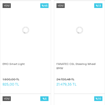
YENİ
%45
YENİ
%13
EMO Smart Light
FANATEC CSL Steering Wheel
BMW
1.500,00 TL
24.720,48 TL
825,00 TL
21.479,35 TL
YENİ
%5
%10