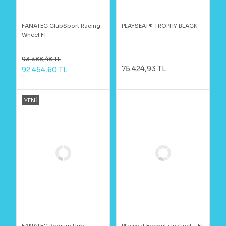
FANATEC ClubSport Racing
PLAYSEAT® TROPHY BLACK
Wheel F1
93.388,48 TL
75.424,93 TL
92.454,60 TL
YENİ
FANATEC Podium Hub
Playseat Formula Instinct - F1