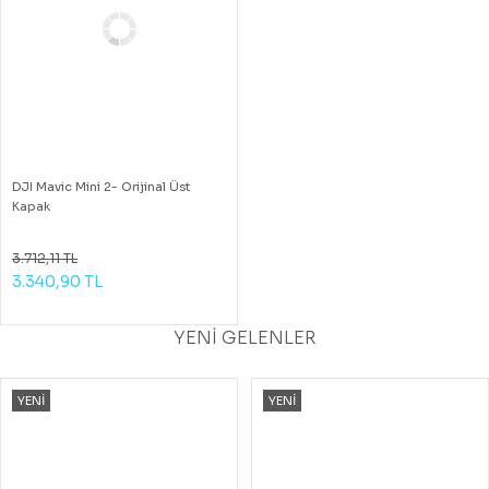
DJI Mavic Mini 2- Orijinal Üst
Kapak
3.712,11 TL
3.340,90 TL
YENİ GELENLER
YENİ
YENİ