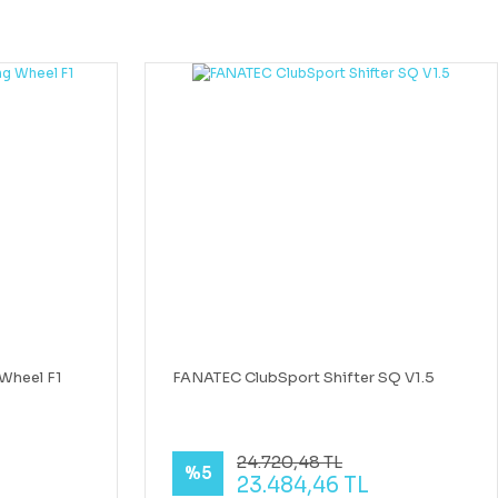
Wheel F1
FANATEC ClubSport Shifter SQ V1.5
24.720,48 TL
%5
23.484,46 TL