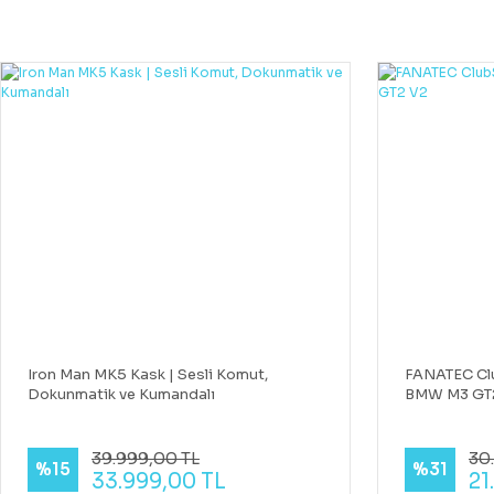
Iron Man MK5 Kask | Sesli Komut,
FANATEC Cl
Dokunmatik ve Kumandalı
BMW M3 GT
39.999,00 TL
30
%15
%31
33.999,00 TL
21