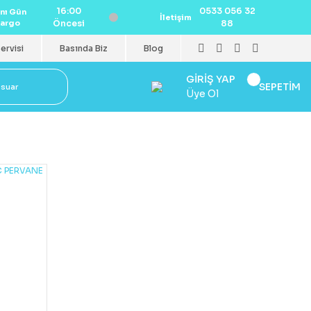
16:00
0533 056 32
nı Gün
İletişim
argo
Öncesi
88
ervisi
Basında Biz
Blog
GİRİŞ YAP
SEPETİM
esuar
Üye Ol