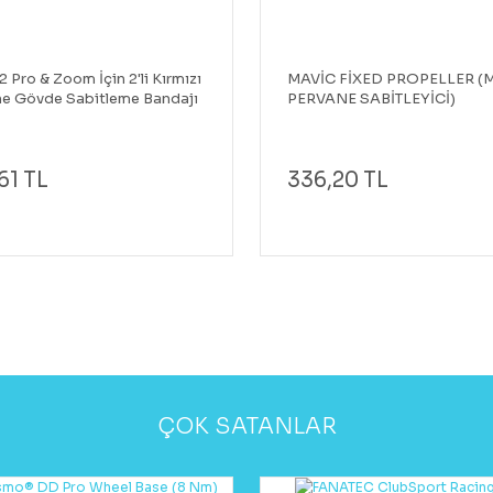
2 Pro & Zoom İçin 2'li Kırmızı
MAVİC FİXED PROPELLER (
e Gövde Sabitleme Bandajı
PERVANE SABİTLEYİCİ)
61 TL
336,20 TL
ÇOK SATANLAR