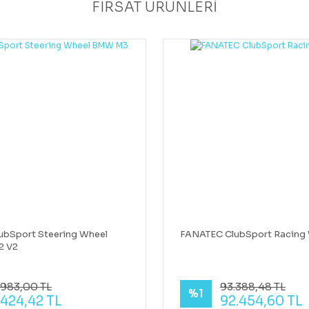
FIRSAT ÜRÜNLERİ
ubSport Steering Wheel
FANATEC ClubSport Racing 
2 V2
.983,00 TL
93.388,48 TL
%1
.424,42 TL
92.454,60 TL