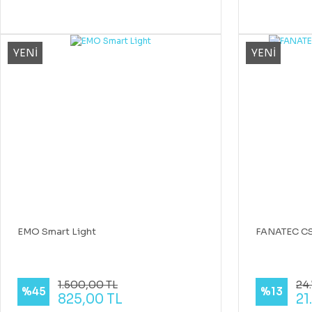
YENİ
YENİ
EMO Smart Light
FANATEC CS
1.500,00 TL
24
%45
%13
825,00 TL
21