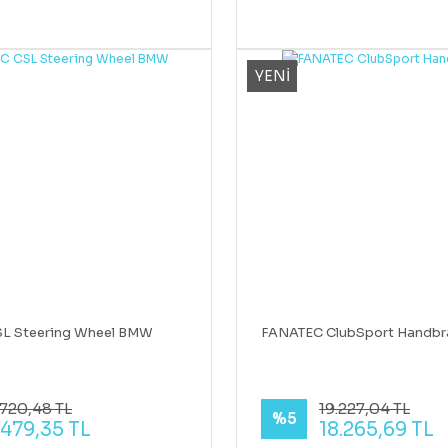
YENİ
L Steering Wheel BMW
FANATEC ClubSport Handbr
.720,48 TL
19.227,04 TL
%5
.479,35 TL
18.265,69 TL