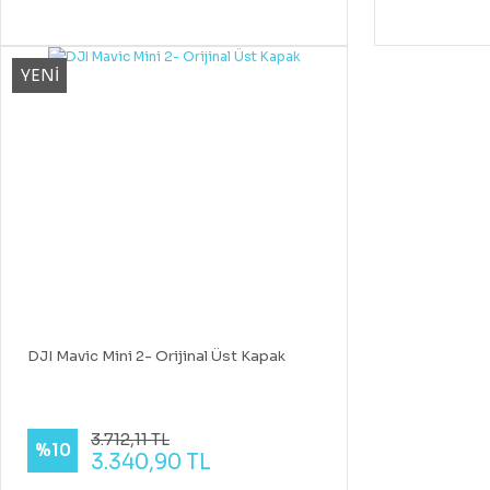
YENİ
DJI Mavic Mini 2- Orijinal Üst Kapak
3.712,11 TL
%10
3.340,90 TL