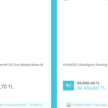
smo® DD Pro Wheel Base (8
FANATEC ClubSport Racing 
93.388,48 TL
%1
,70 TL
92.454,60 TL