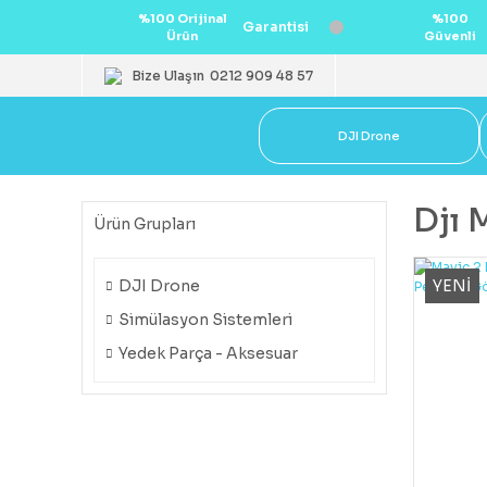
%100 Orijinal
%100
Garantisi
Ürün
Güvenli
Bize Ulaşın
0212 909 48 57
DJI Drone
Djı 
Ürün Grupları
YENİ
DJI Drone
Simülasyon Sistemleri
Yedek Parça - Aksesuar