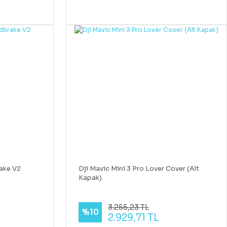
ake V2
Dji Mavic Mini 3 Pro Lover Cover (Alt
Kapak)
3.255,23 TL
%10
2.929,71 TL