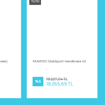
YENİ
edek)
FANATEC ClubSport Handbrake V2
19.227,04 TL
%5
18.265,69 TL