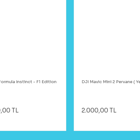
ormula Instinct - F1 Edition
DJI Mavic Mini 2 Pervane ( Y
,00 TL
2.000,00 TL