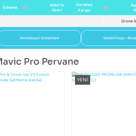
Ücretsiz
1000 TL
Ay
Ödeme
Üzeri
Kargo
K
Drone S
Simülasyon Sistemleri
Yedek Parça - Aks
Mavic Pro Pervane
YENİ