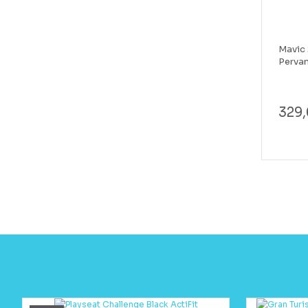
Mavic 
Pervan
329,