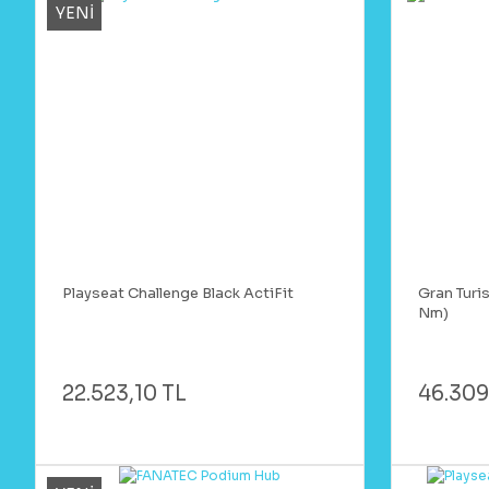
YENİ
Playseat Challenge Black ActiFit
Gran Turi
Nm)
22.523,10 TL
46.309