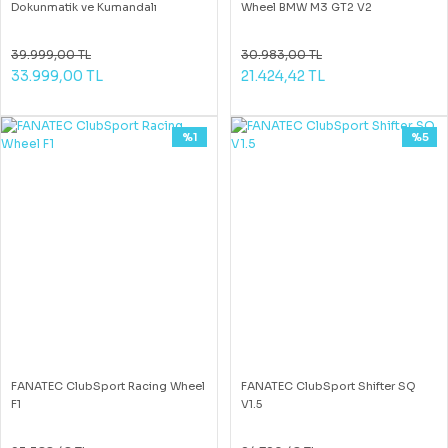
Dokunmatik ve Kumandalı
Wheel BMW M3 GT2 V2
39.999,00 TL
30.983,00 TL
33.999,00 TL
21.424,42 TL
%1
%5
FANATEC ClubSport Racing Wheel
FANATEC ClubSport Shifter SQ
F1
V1.5