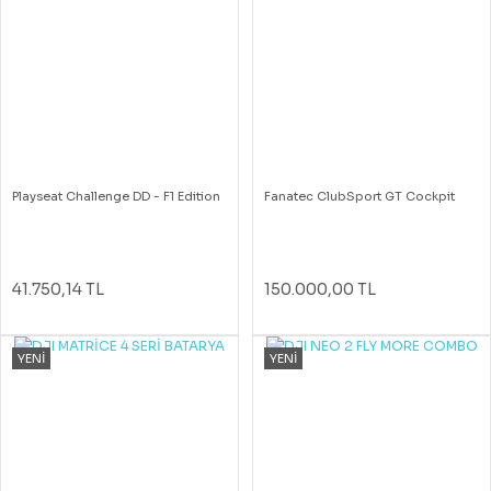
Playseat Challenge DD - F1 Edition
Fanatec ClubSport GT Cockpit
41.750,14 TL
150.000,00 TL
YENİ
YENİ