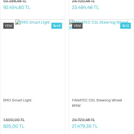
93.388,48 TL
24.720,48 TL
92.454,60 TL
23.484,46 TL
YENİ
%45
YENİ
%13
EMO Smart Light
FANATEC CSL Steering Wheel
BMW
1.500,00 TL
24.720,48 TL
825,00 TL
21.479,35 TL