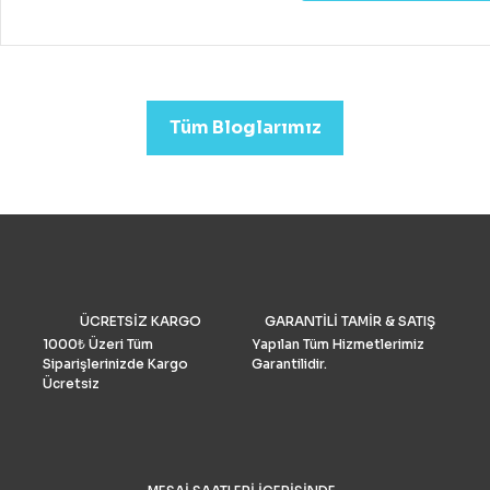
fiyatlara hobi veya deney
kazanabileceğiniz iyi bir k
drone almak mümkündür.
Profesyonel görüntü kalit
arıyorsanız (düğün veya
emlak)sektörleri için uygu
Tüm Bloglarımız
Drone Fiyatları oldukça yük
Performans ve Yedek akse
göre fiyat daha da yükselm
2022’de fotoğrafçılar için 
drone seçimlerimize gelinc
manzaraya hükmediyor. A
tüketiciler, DJI’nin en iyis
bilmeli ve bulgularımızı dol
doğrulamış olmalıdır. İşte k
drone pazar araştırması ve
ÜCRETSİZ KARGO
GARANTİLİ TAMİR & SATIŞ
grubu Drone Industry Insi
tarafından FAA drone kayı
1000₺ Üzeri Tüm
Yapılan Tüm Hizmetlerimiz
numaralarının analizine gö
Siparişlerinizde Kargo
Garantilidir.
Türkiye’de %90 pazar payı
Ücretsiz
sahiptir.