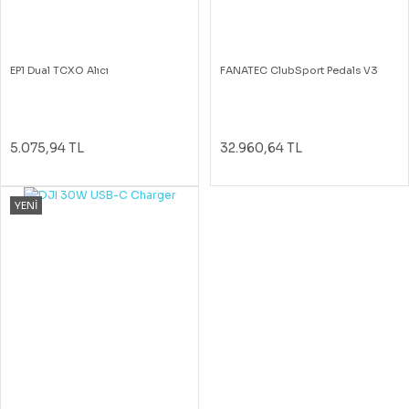
EP1 Dual TCXO Alıcı
FANATEC ClubSport Pedals V3
5.075,94 TL
32.960,64 TL
YENİ