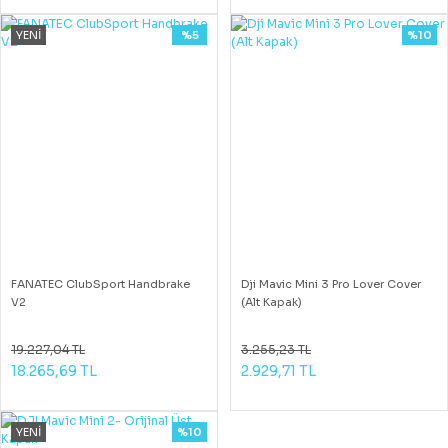
YENİ
%5
%10
FANATEC ClubSport Handbrake
Dji Mavic Mini 3 Pro Lover Cover
V2
(Alt Kapak)
19.227,04 TL
3.255,23 TL
18.265,69 TL
2.929,71 TL
YENİ
%10