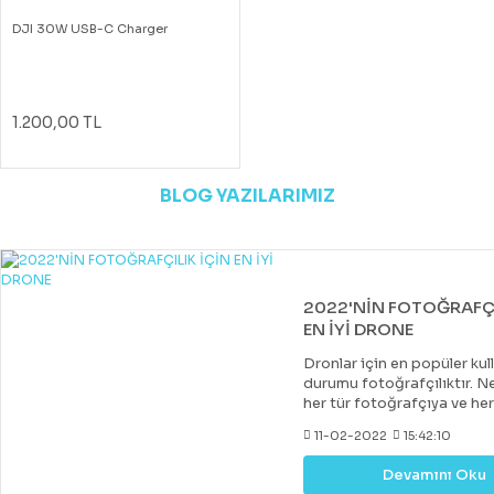
DJI 30W USB-C Charger
1.200,00 TL
BLOG YAZILARIMIZ
2022'NİN FOTOĞRAFÇI
EN İYİ DRONE
Dronlar için en popüler kul
durumu fotoğrafçılıktır. Ne
her tür fotoğrafçıya ve he
uygun bir drone var. Çoğu 
11-02-2022
15:42:10
drone, DJI tarafından yapıl
diğer markalar tarafından 
Devamını Oku
değerli rakipler de vardır. 