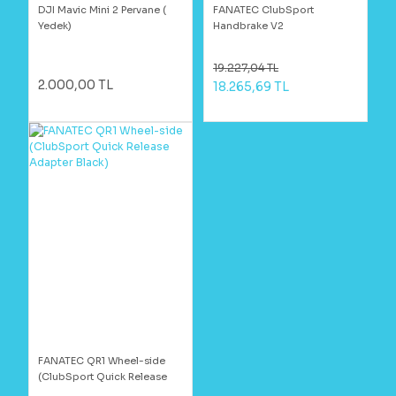
DJI Mavic Mini 2 Pervane (
FANATEC ClubSport
Yedek)
Handbrake V2
19.227,04 TL
2.000,00 TL
18.265,69 TL
FANATEC QR1 Wheel-side
(ClubSport Quick Release
Adapter Black)