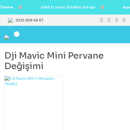
Ödeme
Ücretsiz Kargo
1000 TL Üzeri
Ayn
0212 909 48 57
Dji Mavic Mini Pervane
Değişimi