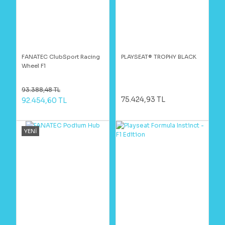
FANATEC ClubSport Racing
PLAYSEAT® TROPHY BLACK
Wheel F1
93.388,48 TL
75.424,93 TL
92.454,60 TL
YENİ