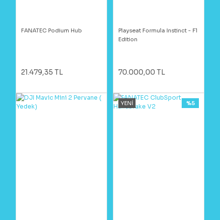
FANATEC Podium Hub
Playseat Formula Instinct - F1
Edition
21.479,35 TL
70.000,00 TL
YENİ
%5