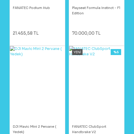
FANATEC Podium Hub
Playseat Formula Instinct - F1
Edition
21.455,58 TL
70.000,00 TL
YENİ
%5
DJI Mavic Mini 2 Pervane (
FANATEC ClubSport
Yedek)
Handbrake V2