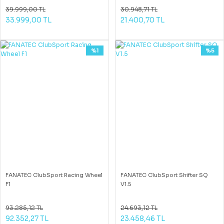
39.999,00 TL
30.948,71 TL
33.999,00 TL
21.400,70 TL
%1
%5
FANATEC ClubSport Racing Wheel
FANATEC ClubSport Shifter SQ
F1
V1.5
93.285,12 TL
24.693,12 TL
92.352,27 TL
23.458,46 TL