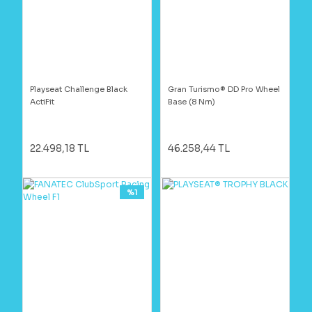
Playseat Challenge Black
Gran Turismo® DD Pro Wheel
ActiFit
Base (8 Nm)
22.498,18 TL
46.258,44 TL
%1