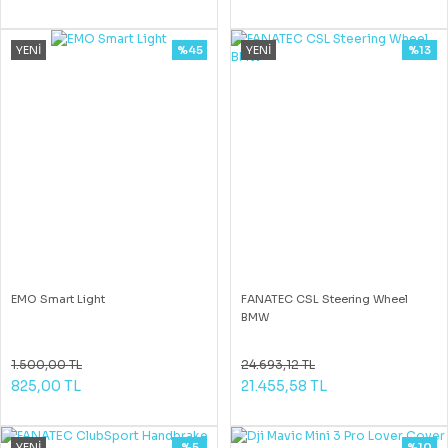
YENİ
%45
YENİ
%13
EMO Smart Light
FANATEC CSL Steering Wheel
BMW
1.500,00 TL
24.693,12 TL
825,00 TL
21.455,58 TL
YENİ
%5
%10