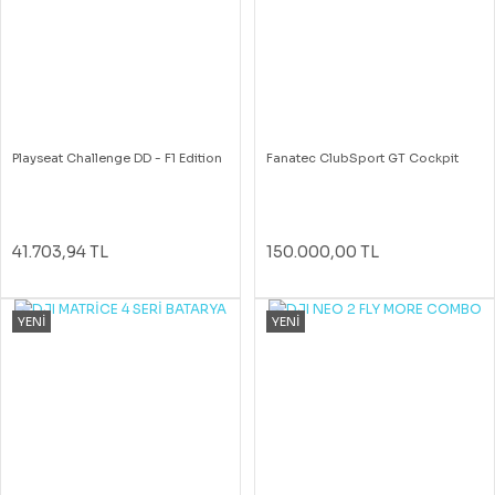
Playseat Challenge DD - F1 Edition
Fanatec ClubSport GT Cockpit
41.703,94 TL
150.000,00 TL
YENİ
YENİ