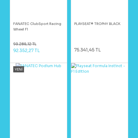
FANATEC ClubSport Racing
PLAYSEAT® TROPHY BLACK
Wheel F1
93.285,12 TL
75.341,45 TL
92.352,27 TL
YENİ