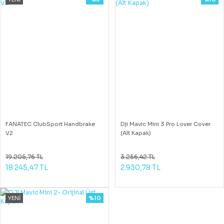
FANATEC ClubSport Handbrake
Dji Mavic Mini 3 Pro Lover Cover
V2
(Alt Kapak)
19.205,76 TL
3.256,42 TL
18.245,47 TL
2.930,78 TL
YENİ
%10