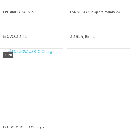
EP1 Dual TCXO Alıcı
FANATEC ClubSport Pedals V3
5.070,32 TL
32.924,16 TL
YENİ
DJI 30W USB-C Charger