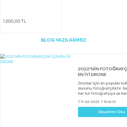
1.200,00 TL
BLOG YAZILARIMIZ
2022'NİN FOTOĞRAFÇI
EN İYİ DRONE
Dronlar için en popüler kul
durumu fotoğrafçılıktır. Ne
her tür fotoğrafçıya ve he
uygun bir drone var. Çoğu 
11-02-2022
15:42:10
drone, DJI tarafından yapıl
diğer markalar tarafından 
Devamını Oku
değerli rakipler de vardır. 
fiyatlara hobi veya deney
kazanabileceğiniz iyi bir k