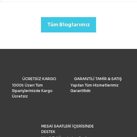
drone almak mümkündür.
Profesyonel görüntü kalit
arıyorsanız (düğün veya
emlak)sektörleri için uygu
Tüm Bloglarımız
Drone Fiyatları oldukça yük
Performans ve Yedek akse
göre fiyat daha da yükselm
2022’de fotoğrafçılar için 
drone seçimlerimize gelinc
manzaraya hükmediyor. A
tüketiciler, DJI’nin en iyis
bilmeli ve bulgularımızı dol
doğrulamış olmalıdır. İşte k
drone pazar araştırması ve
ÜCRETSİZ KARGO
GARANTİLİ TAMİR & SATIŞ
grubu Drone Industry Insi
tarafından FAA drone kayı
1000₺ Üzeri Tüm
Yapılan Tüm Hizmetlerimiz
numaralarının analizine gö
Siparişlerinizde Kargo
Garantilidir.
Türkiye’de %90 pazar payı
Ücretsiz
sahiptir.
MESAİ SAATLERİ İÇERİSİNDE
DESTEK