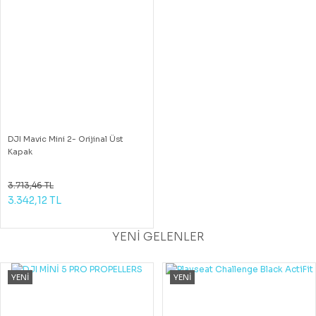
DJI Mavic Mini 2- Orijinal Üst
Kapak
3.713,46 TL
3.342,12 TL
YENİ GELENLER
YENİ
YENİ