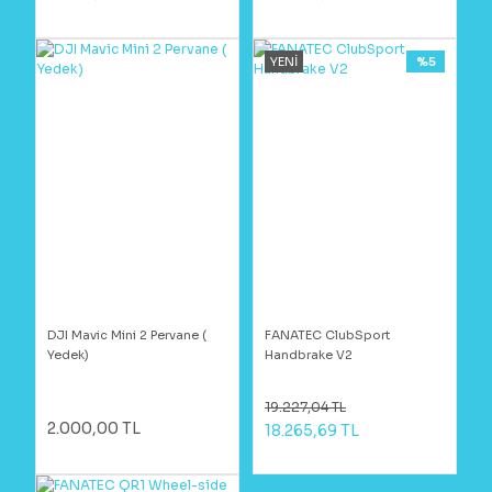
YENİ
%5
DJI Mavic Mini 2 Pervane (
FANATEC ClubSport
Yedek)
Handbrake V2
19.227,04 TL
2.000,00 TL
18.265,69 TL