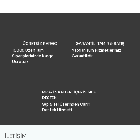
2022’de fotoğrafçılar için 
drone seçimlerimize gelinc
manzaraya hükmediyor. A
tüketiciler, DJI’nin en iyis
bilmeli ve bulgularımızı dol
doğrulamış olmalıdır. İşte k
drone pazar araştırması ve
ÜCRETSİZ KARGO
GARANTİLİ TAMİR & SATIŞ
grubu Drone Industry Insi
tarafından FAA drone kayı
1000₺ Üzeri Tüm
Yapılan Tüm Hizmetlerimiz
numaralarının analizine gö
Siparişlerinizde Kargo
Garantilidir.
Türkiye’de %90 pazar payı
Ücretsiz
sahiptir.
MESAİ SAATLERİ İÇERİSİNDE
DESTEK
Wp & Tel Üzerinden Canlı
Destek Hizmeti
İLETİŞİM