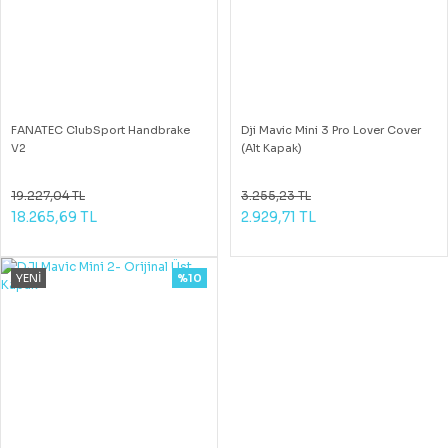
FANATEC ClubSport Handbrake
Dji Mavic Mini 3 Pro Lover Cover
V2
(Alt Kapak)
19.227,04 TL
3.255,23 TL
18.265,69 TL
2.929,71 TL
YENİ
%10