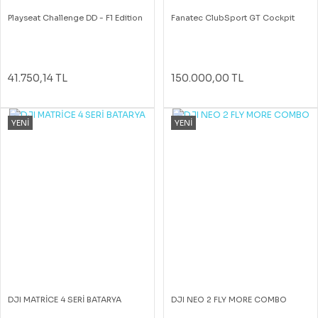
Playseat Challenge DD - F1 Edition
Fanatec ClubSport GT Cockpit
41.750,14 TL
150.000,00 TL
YENİ
YENİ
DJI MATRİCE 4 SERİ BATARYA
DJI NEO 2 FLY MORE COMBO