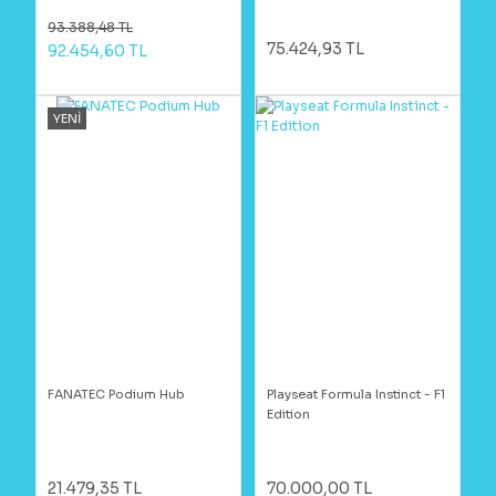
93.388,48 TL
75.424,93 TL
92.454,60 TL
YENİ
FANATEC Podium Hub
Playseat Formula Instinct - F1
Edition
21.479,35 TL
70.000,00 TL