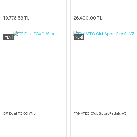
19.776,38 TL
26.400,00 TL
YENİ
YENİ
EP1 Dual TCXO Alıcı
FANATEC ClubSport Pedals V3