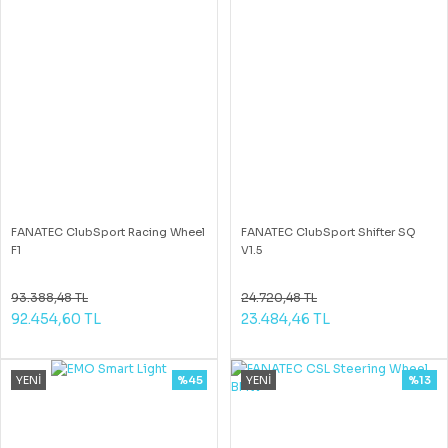
FANATEC ClubSport Racing Wheel
FANATEC ClubSport Shifter SQ
F1
V1.5
93.388,48 TL
24.720,48 TL
92.454,60 TL
23.484,46 TL
YENİ
%45
YENİ
%13