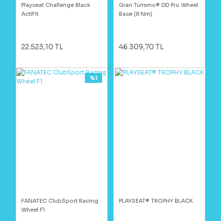
Playseat Challenge Black
Gran Turismo® DD Pro Wheel
ActiFit
Base (8 Nm)
22.523,10 TL
46.309,70 TL
%1
FANATEC ClubSport Racing
PLAYSEAT® TROPHY BLACK
Wheel F1