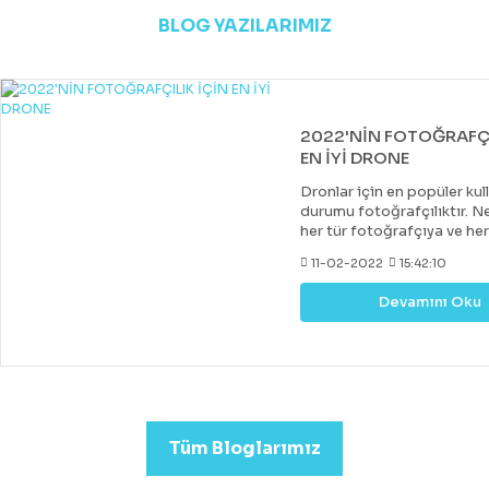
BLOG YAZILARIMIZ
2022'NİN FOTOĞRAFÇI
EN İYİ DRONE
Dronlar için en popüler kul
durumu fotoğrafçılıktır. Ne
her tür fotoğrafçıya ve he
uygun bir drone var. Çoğu 
11-02-2022
15:42:10
drone, DJI tarafından yapıl
diğer markalar tarafından 
Devamını Oku
değerli rakipler de vardır. 
fiyatlara hobi veya deney
kazanabileceğiniz iyi bir k
drone almak mümkündür.
Profesyonel görüntü kalit
arıyorsanız (düğün veya
emlak)sektörleri için uygu
Tüm Bloglarımız
Drone Fiyatları oldukça yük
Performans ve Yedek akse
göre fiyat daha da yükselm