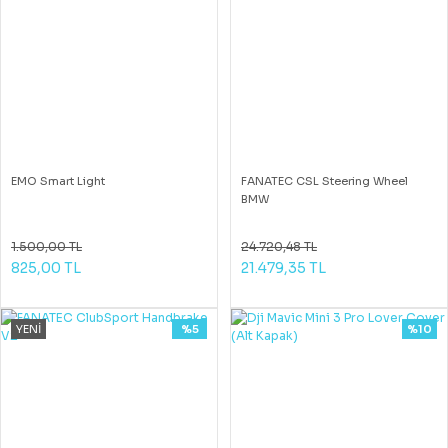
EMO Smart Light
FANATEC CSL Steering Wheel
BMW
1.500,00 TL
24.720,48 TL
825,00 TL
21.479,35 TL
YENİ
%5
%10