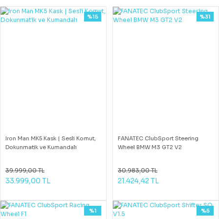
%15
%31
Iron Man MK5 Kask | Sesli Komut,
FANATEC ClubSport Steering
Dokunmatik ve Kumandalı
Wheel BMW M3 GT2 V2
39.999,00 TL
30.983,00 TL
33.999,00 TL
21.424,42 TL
%1
%5