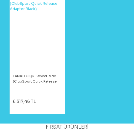
FANATEC QR1 Wheel-side
(ClubSport Quick Release
Adapter Black)
6.317,46 TL
FIRSAT ÜRÜNLERİ