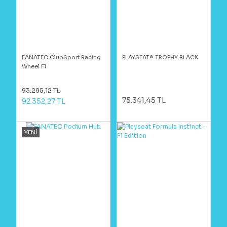
FANATEC ClubSport Racing
PLAYSEAT® TROPHY BLACK
Wheel F1
93.285,12 TL
75.341,45 TL
92.352,27 TL
YENİ