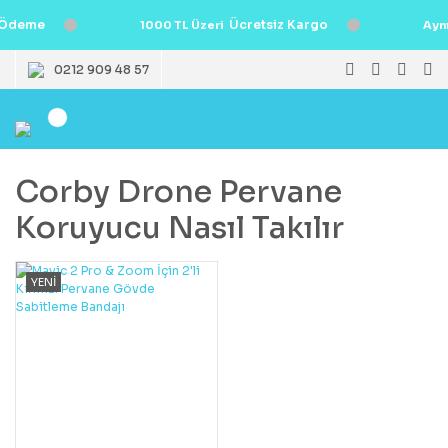
Ödeme
Ücretsiz Kargo
1000 TL Üzeri
Ayn
0212 909 48 57
Corby Drone Pervane
Koruyucu Nasıl Takılır
YENİ