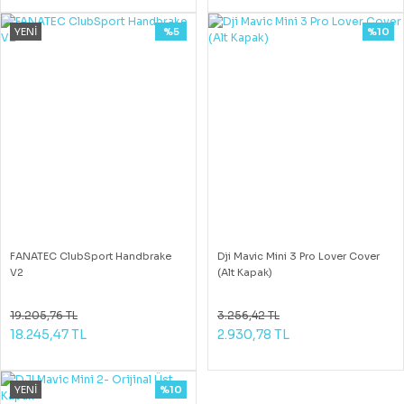
YENİ
%5
%10
FANATEC ClubSport Handbrake
Dji Mavic Mini 3 Pro Lover Cover
V2
(Alt Kapak)
19.205,76 TL
3.256,42 TL
18.245,47 TL
2.930,78 TL
YENİ
%10