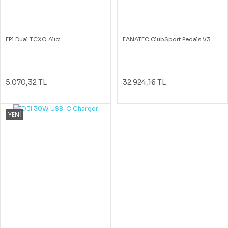
EP1 Dual TCXO Alıcı
FANATEC ClubSport Pedals V3
5.070,32 TL
32.924,16 TL
YENİ