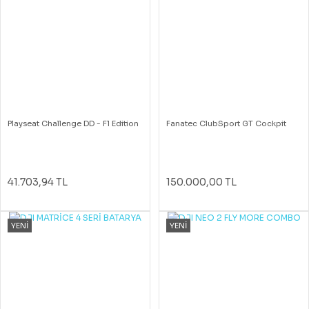
Playseat Challenge DD - F1 Edition
Fanatec ClubSport GT Cockpit
41.703,94 TL
150.000,00 TL
YENİ
YENİ