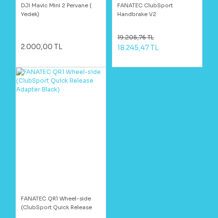
DJI Mavic Mini 2 Pervane (
FANATEC ClubSport
Yedek)
Handbrake V2
19.205,76 TL
2.000,00 TL
18.245,47 TL
FANATEC QR1 Wheel-side
(ClubSport Quick Release
Adapter Black)