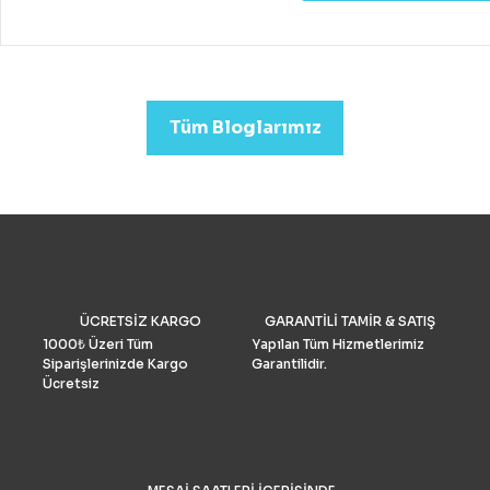
fiyatlara hobi veya deney
kazanabileceğiniz iyi bir k
drone almak mümkündür.
Profesyonel görüntü kalit
arıyorsanız (düğün veya
emlak)sektörleri için uygu
Tüm Bloglarımız
Drone Fiyatları oldukça yük
Performans ve Yedek akse
göre fiyat daha da yükselm
2022’de fotoğrafçılar için 
drone seçimlerimize gelinc
manzaraya hükmediyor. A
tüketiciler, DJI’nin en iyis
bilmeli ve bulgularımızı dol
doğrulamış olmalıdır. İşte k
drone pazar araştırması ve
ÜCRETSİZ KARGO
GARANTİLİ TAMİR & SATIŞ
grubu Drone Industry Insi
tarafından FAA drone kayı
1000₺ Üzeri Tüm
Yapılan Tüm Hizmetlerimiz
numaralarının analizine gö
Siparişlerinizde Kargo
Garantilidir.
Türkiye’de %90 pazar payı
Ücretsiz
sahiptir.