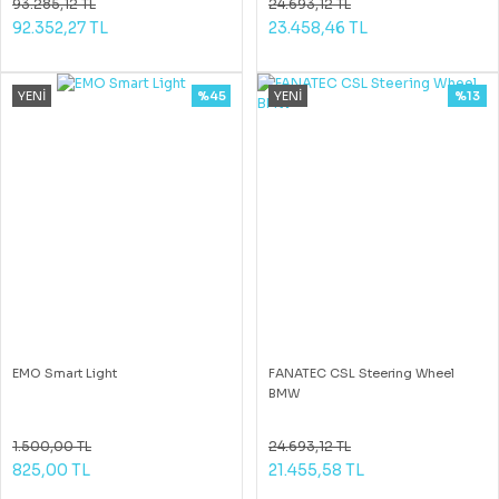
93.285,12 TL
24.693,12 TL
92.352,27 TL
23.458,46 TL
YENİ
%45
YENİ
%13
EMO Smart Light
FANATEC CSL Steering Wheel
BMW
1.500,00 TL
24.693,12 TL
825,00 TL
21.455,58 TL