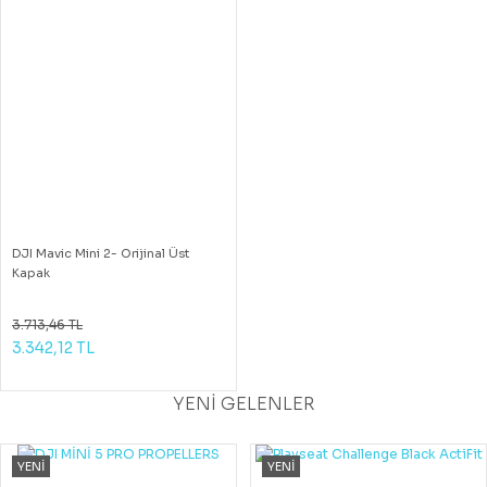
DJI Mavic Mini 2- Orijinal Üst
Kapak
3.713,46 TL
3.342,12 TL
YENİ GELENLER
YENİ
YENİ