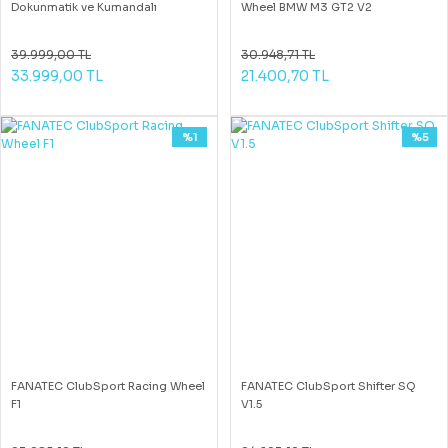
Dokunmatik ve Kumandalı
Wheel BMW M3 GT2 V2
39.999,00 TL
30.948,71 TL
33.999,00 TL
21.400,70 TL
%1
%5
FANATEC ClubSport Racing Wheel
FANATEC ClubSport Shifter SQ
F1
V1.5