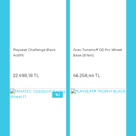
Playseat Challenge Black
Gran Turismo® DD Pro Wheel
ActiFit
Base (8 Nm)
22.498,18 TL
46.258,44 TL
%1