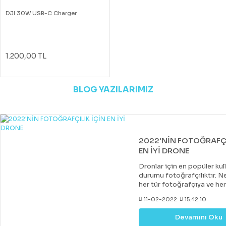
DJI 30W USB-C Charger
1.200,00 TL
BLOG YAZILARIMIZ
2022'NİN FOTOĞRAFÇI
EN İYİ DRONE
Dronlar için en popüler kul
durumu fotoğrafçılıktır. Ne
her tür fotoğrafçıya ve he
uygun bir drone var. Çoğu 
11-02-2022
15:42:10
drone, DJI tarafından yapıl
diğer markalar tarafından 
Devamını Oku
değerli rakipler de vardır. 