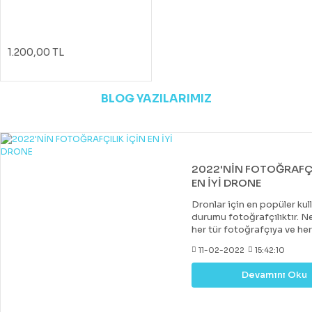
1.200,00 TL
BLOG YAZILARIMIZ
2022'NİN FOTOĞRAFÇI
EN İYİ DRONE
Dronlar için en popüler kul
durumu fotoğrafçılıktır. Ne
her tür fotoğrafçıya ve he
uygun bir drone var. Çoğu 
11-02-2022
15:42:10
drone, DJI tarafından yapıl
diğer markalar tarafından 
Devamını Oku
değerli rakipler de vardır. 
fiyatlara hobi veya deney
kazanabileceğiniz iyi bir k