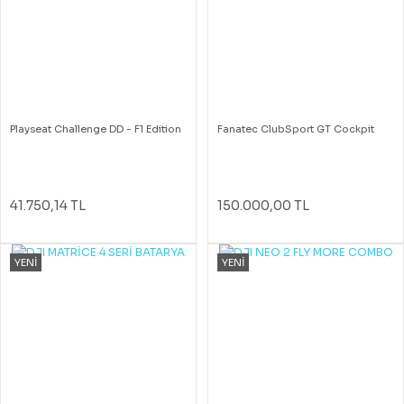
Playseat Challenge DD - F1 Edition
Fanatec ClubSport GT Cockpit
41.750,14 TL
150.000,00 TL
YENİ
YENİ