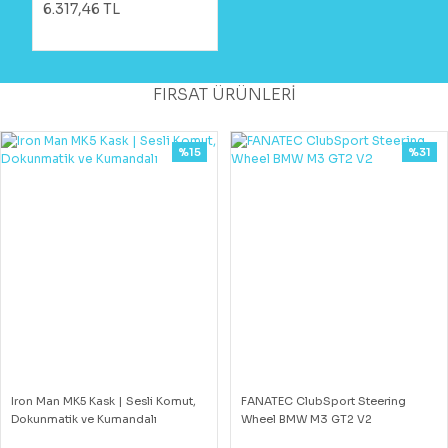
6.317,46 TL
FIRSAT ÜRÜNLERİ
%15
%31
Iron Man MK5 Kask | Sesli Komut,
FANATEC ClubSport Steering
Dokunmatik ve Kumandalı
Wheel BMW M3 GT2 V2