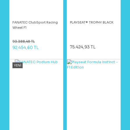
FANATEC ClubSport Racing
PLAYSEAT® TROPHY BLACK
Wheel F1
93.388,48 TL
75.424,93 TL
92.454,60 TL
YENİ