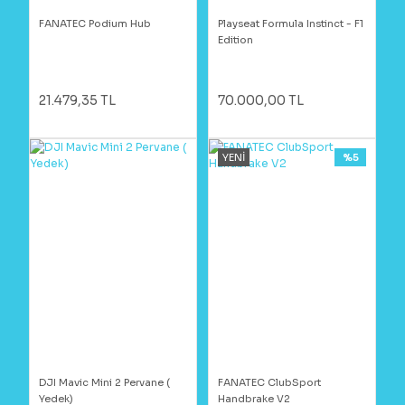
FANATEC Podium Hub
Playseat Formula Instinct - F1
Edition
21.479,35 TL
70.000,00 TL
YENİ
%5
DJI Mavic Mini 2 Pervane (
FANATEC ClubSport
Yedek)
Handbrake V2