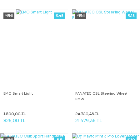
YENİ
%45
YENİ
%13
EMO Smart Light
FANATEC CSL Steering Wheel
BMW
1.500,00 TL
24.720,48 TL
825,00 TL
21.479,35 TL
YENİ
%5
%10