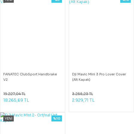
FANATEC ClubSport Handbrake
Dji Mavic Mini 3 Pro Lover Cover
V2
(Alt Kapak)
19.227,04 TL
3.255,23 TL
18.265,69 TL
2.929,71 TL
YENİ
%10