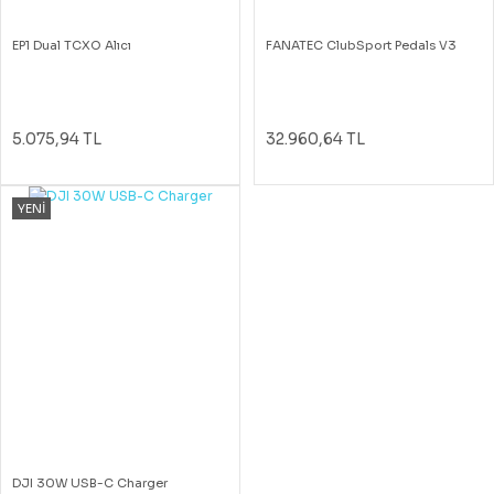
EP1 Dual TCXO Alıcı
FANATEC ClubSport Pedals V3
5.075,94 TL
32.960,64 TL
YENİ
DJI 30W USB-C Charger