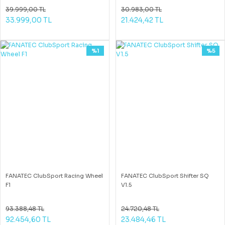
39.999,00 TL
30.983,00 TL
33.999,00 TL
21.424,42 TL
%1
%5
FANATEC ClubSport Racing Wheel
FANATEC ClubSport Shifter SQ
F1
V1.5
93.388,48 TL
24.720,48 TL
92.454,60 TL
23.484,46 TL