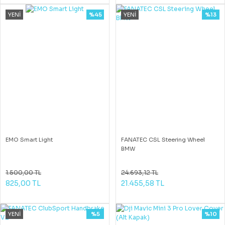
YENİ
%45
YENİ
%13
EMO Smart Light
FANATEC CSL Steering Wheel
BMW
1.500,00 TL
24.693,12 TL
825,00 TL
21.455,58 TL
YENİ
%5
%10