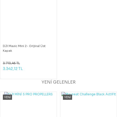
DJI Mavic Mini 2- Orijinal Üst
Kapak
3.713,46 TL
3.342,12 TL
YENİ GELENLER
YENİ
YENİ