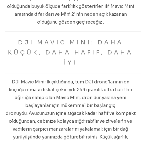
olduğunda büyük ölçüde farklılık gösterirler. İki Mavic Mini
arasındaki farkları ve Mini 2' nin
neden açık kazanan
olduğunu gözden geçireceğiz .
DJI MAVIC MINI: DAHA
KÜÇÜK, DAHA HAFIF, DAHA
İYI
DJI Mavic Mini ilk çıktığında, tüm DJI drone'larının en
küçüğü olması dikkat çekiciydi. 249 gramlık ultra hafif bir
ağırlığa sahip olan Mavic Mini, dron dünyasına yeni
başlayanlar için mükemmel bir başlangıç ​​
dronuydu. Avucunuzun içine sığacak kadar hafif ve kompakt
olduğundan, cebinize kolayca sığdırabilir ve zirvelerin ve
vadilerin çarpıcı manzaralarını yakalamak için bir dağ
yürüyüşünde yanınızda götürebilirsiniz. Küçük ağırlık,