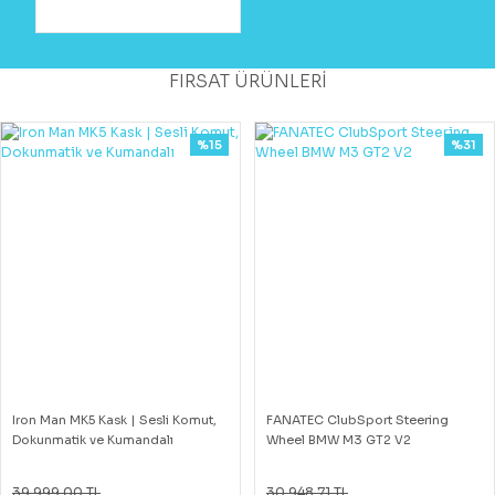
FIRSAT ÜRÜNLERİ
%15
%31
Iron Man MK5 Kask | Sesli Komut,
FANATEC ClubSport Steering
Dokunmatik ve Kumandalı
Wheel BMW M3 GT2 V2
39.999,00 TL
30.948,71 TL