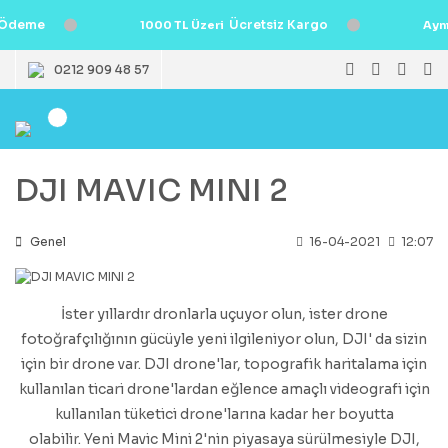
Ödeme
Ücretsiz Kargo
1000 TL Üzeri
Ayn
0212 909 48 57
DJI MAVIC MINI 2
Genel
16-04-2021
12:07
İster yıllardır dronlarla uçuyor olun, ister drone
fotoğrafçılığının gücüyle yeni ilgileniyor olun, DJI' da sizin
için bir drone var. DJI drone'lar, topografik haritalama için
kullanılan ticari drone'lardan eğlence amaçlı videografi için
kullanılan tüketici drone'larına kadar her boyutta
olabilir. Yeni Mavic Mini 2'nin piyasaya sürülmesiyle DJI,