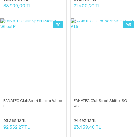
33.999,00 TL
21.400,70 TL
%1
%5
FANATEC ClubSport Racing Wheel
FANATEC ClubSport Shifter SQ
F1
V1.5
93.285,12 TL
24.693,12 TL
92.352,27 TL
23.458,46 TL