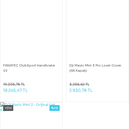
FANATEC ClubSport Handbrake
Dji Mavic Mini 3 Pro Lover Cover
V2
(Alt Kapak)
19.205,76 TL
3.256,42 TL
18.245,47 TL
2.930,78 TL
YENİ
%10