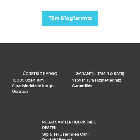
Profesyonel görüntü kalit
arıyorsanız (düğün veya
emlak)sektörleri için uygu
Tüm Bloglarımız
Drone Fiyatları oldukça yük
Performans ve Yedek akse
göre fiyat daha da yükselm
2022’de fotoğrafçılar için 
drone seçimlerimize gelinc
manzaraya hükmediyor. A
tüketiciler, DJI’nin en iyis
bilmeli ve bulgularımızı dol
doğrulamış olmalıdır. İşte k
drone pazar araştırması ve
ÜCRETSİZ KARGO
GARANTİLİ TAMİR & SATIŞ
grubu Drone Industry Insi
tarafından FAA drone kayı
1000₺ Üzeri Tüm
Yapılan Tüm Hizmetlerimiz
numaralarının analizine gö
Siparişlerinizde Kargo
Garantilidir.
Türkiye’de %90 pazar payı
Ücretsiz
sahiptir.
MESAİ SAATLERİ İÇERİSİNDE
DESTEK
Wp & Tel Üzerinden Canlı
Destek Hizmeti