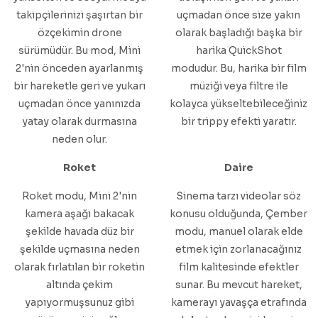
takipçilerinizi şaşırtan bir
uçmadan önce size yakın
özçekimin drone
olarak başladığı başka bir
sürümüdür. Bu mod, Mini
harika QuickShot
2'nin önceden ayarlanmış
modudur. Bu, harika bir film
bir hareketle geri ve yukarı
müziği veya filtre ile
uçmadan önce yanınızda
kolayca yükseltebileceğiniz
yatay olarak durmasına
bir trippy efekti yaratır.
neden olur.
Roket
Daire
Roket modu, Mini 2'nin
Sinema tarzı videolar söz
kamera aşağı bakacak
konusu olduğunda, Çember
şekilde havada düz bir
modu, manuel olarak elde
şekilde uçmasına neden
etmek için zorlanacağınız
olarak fırlatılan bir roketin
film kalitesinde efektler
altında çekim
sunar. Bu mevcut hareket,
yapıyormuşsunuz gibi
kamerayı yavaşça etrafında