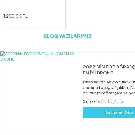
1.200,00 TL
BLOG YAZILARIMIZ
2022'NİN FOTOĞRAFÇI
EN İYİ DRONE
Dronlar için en popüler kul
durumu fotoğrafçılıktır. Ne
her tür fotoğrafçıya ve he
uygun bir drone var. Çoğu 
11-02-2022
15:42:10
drone, DJI tarafından yapıl
diğer markalar tarafından 
Devamını Oku
değerli rakipler de vardır. 
fiyatlara hobi veya deney
kazanabileceğiniz iyi bir k
drone almak mümkündür.