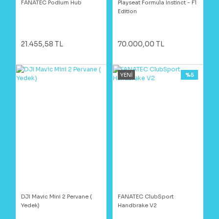
FANATEC Podium Hub
Playseat Formula Instinct - F1
Edition
21.455,58 TL
70.000,00 TL
YENİ
%5
DJI Mavic Mini 2 Pervane (
FANATEC ClubSport
Yedek)
Handbrake V2