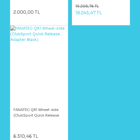
19.205,76 TL
2.000,00 TL
18.245,47 TL
FANATEC QR1 Wheel-side
(ClubSport Quick Release
Adapter Black)
6.310,46 TL