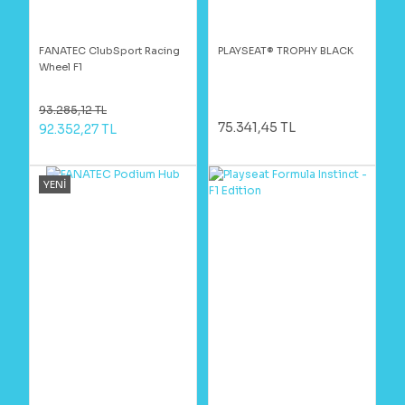
FANATEC ClubSport Racing
PLAYSEAT® TROPHY BLACK
Wheel F1
93.285,12 TL
75.341,45 TL
92.352,27 TL
YENİ