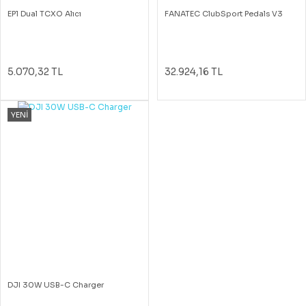
EP1 Dual TCXO Alıcı
FANATEC ClubSport Pedals V3
5.070,32 TL
32.924,16 TL
YENİ
DJI 30W USB-C Charger