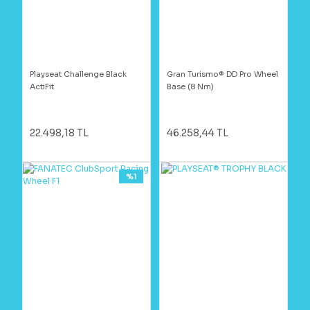
Playseat Challenge Black
Gran Turismo® DD Pro Wheel
ActiFit
Base (8 Nm)
22.498,18 TL
46.258,44 TL
%1