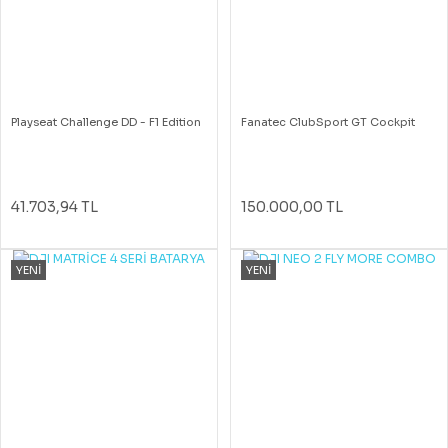
Playseat Challenge DD - F1 Edition
Fanatec ClubSport GT Cockpit
41.703,94 TL
150.000,00 TL
YENİ
YENİ